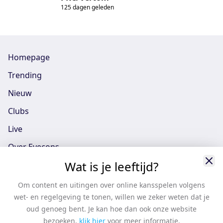
125 dagen geleden
Homepage
Trending
Nieuw
Clubs
Live
Over Eyecons
Wat is je leeftijd?
Eyecons App - iOS
Eyecons App - Android
Om content en uitingen over online kansspelen volgens
wet- en regelgeving te tonen, willen we zeker weten dat je
Vacatures
oud genoeg bent. Je kan hoe dan ook onze website
Support
bezoeken,
klik hier
voor meer informatie.