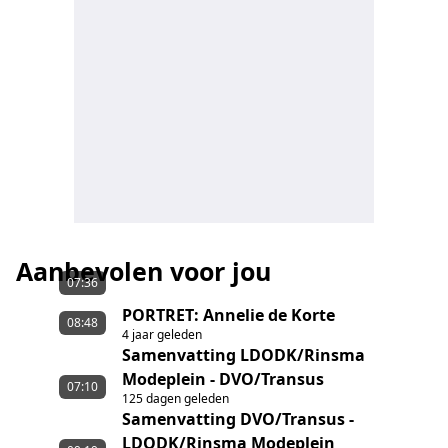
Aanbevolen voor jou
07:36
PORTRET: Annelie de Korte
08:48
4 jaar geleden
Samenvatting LDODK/Rinsma
Modeplein - DVO/Transus
07:10
125 dagen geleden
Samenvatting DVO/Transus -
LDODK/Rinsma Modeplein