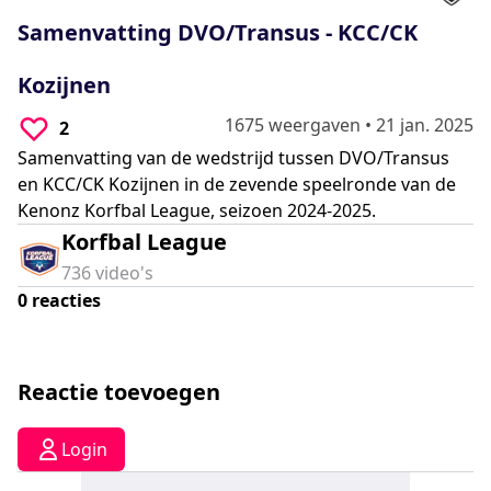
0
seconds
Samenvatting DVO/Transus - KCC/CK
Kozijnen
1675 weergaven
•
21 jan. 2025
2
Samenvatting van de wedstrijd tussen DVO/Transus
en KCC/CK Kozijnen in de zevende speelronde van de
Kenonz Korfbal League, seizoen 2024-2025.
Korfbal League
736
video's
0
reacties
Reactie toevoegen
Login