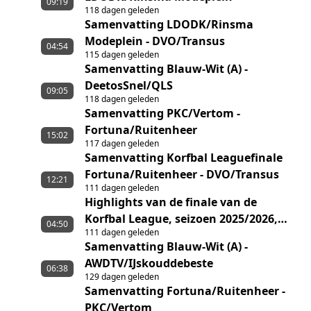
09:19
118 dagen geleden
Samenvatting LDODK/Rinsma
Modeplein - DVO/Transus
04:54
115 dagen geleden
Samenvatting Blauw-Wit (A) -
DeetosSnel/QLS
09:05
118 dagen geleden
Samenvatting PKC/Vertom -
Fortuna/Ruitenheer
15:02
117 dagen geleden
Samenvatting Korfbal Leaguefinale
Fortuna/Ruitenheer - DVO/Transus
12:21
111 dagen geleden
Highlights van de finale van de
Korfbal League, seizoen 2025/2026,
04:50
111 dagen geleden
tussen Fortuna/Ruitenheer en
Samenvatting Blauw-Wit (A) -
DVO/Transus
AWDTV/IJskouddebeste
06:38
129 dagen geleden
Samenvatting Fortuna/Ruitenheer -
PKC/Vertom