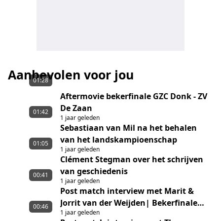
Aanbevolen voor jou
01:28
Aftermovie bekerfinale GZC Donk - ZV
De Zaan
01:42
1 jaar geleden
Sebastiaan van Mil na het behalen
van het landskampioenschap
01:05
1 jaar geleden
Clément Stegman over het schrijven
van geschiedenis
00:41
1 jaar geleden
Post match interview met Marit &
Jorrit van der Weijden| Bekerfinale
00:46
1 jaar geleden
GZC DONK - ZV de Zaan