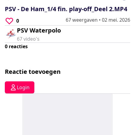
0
seconds
PSV - De Ham_1/4 fin. play-off_Deel 2.MP4
67 weergaven
•
02 mei. 2026
0
PSV Waterpolo
67
video's
0
reacties
Reactie toevoegen
Login