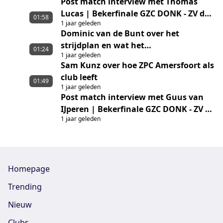
Post match interview met Thomas
Lucas | Bekerfinale GZC DONK - ZV de
01:58
1 jaar geleden
Zaan
Dominic van de Bunt over het
strijdplan en wat het
01:24
1 jaar geleden
landskampioenschap betekent voor
Sam Kunz over hoe ZPC Amersfoort als
ZPC Amersfoort
club leeft
01:49
1 jaar geleden
Post match interview met Guus van
IJperen | Bekerfinale GZC DONK - ZV de
1 jaar geleden
Zaan
Homepage
Trending
Nieuw
Clubs