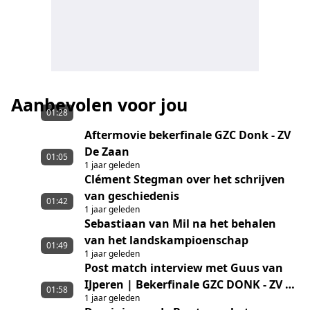
Aanbevolen voor jou
01:28
Aftermovie bekerfinale GZC Donk - ZV
De Zaan
01:05
1 jaar geleden
Clément Stegman over het schrijven
van geschiedenis
01:42
1 jaar geleden
Sebastiaan van Mil na het behalen
van het landskampioenschap
01:49
1 jaar geleden
Post match interview met Guus van
IJperen | Bekerfinale GZC DONK - ZV de
01:58
1 jaar geleden
Zaan