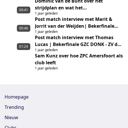
Dominic van de Bunt over het
strijdplan en wat het
00:41
1 jaar geleden
landskampioenschap betekent voor
Post match interview met Marit &
ZPC Amersfoort
Jorrit van der Weijden| Bekerfinale
00:46
1 jaar geleden
GZC DONK - ZV de Zaan
Post match interview met Thomas
Lucas | Bekerfinale GZC DONK - ZV de
01:24
1 jaar geleden
Zaan
Sam Kunz over hoe ZPC Amersfoort als
club leeft
1 jaar geleden
Homepage
Trending
Nieuw
Clubs