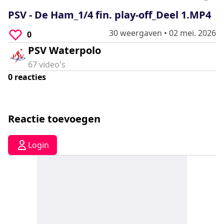
0
seconds
PSV - De Ham_1/4 fin. play-off_Deel 1.MP4
30 weergaven
•
02 mei. 2026
0
PSV Waterpolo
67
video's
0
reacties
Reactie toevoegen
Login