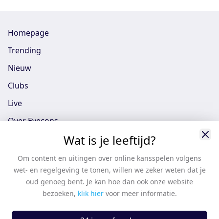
Homepage
Trending
Nieuw
Clubs
Live
Over Eyecons
Wat is je leeftijd?
Eyecons App - iOS
Eyecons App - Android
Om content en uitingen over online kansspelen volgens
wet- en regelgeving te tonen, willen we zeker weten dat je
Vacatures
oud genoeg bent. Je kan hoe dan ook onze website
Support
bezoeken,
klik hier
voor meer informatie.
Casten