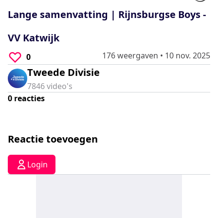
0
seconds
Lange samenvatting | Rijnsburgse Boys -
VV Katwijk
176 weergaven
•
10 nov. 2025
0
Tweede Divisie
7846
video's
0
reacties
Reactie toevoegen
Login