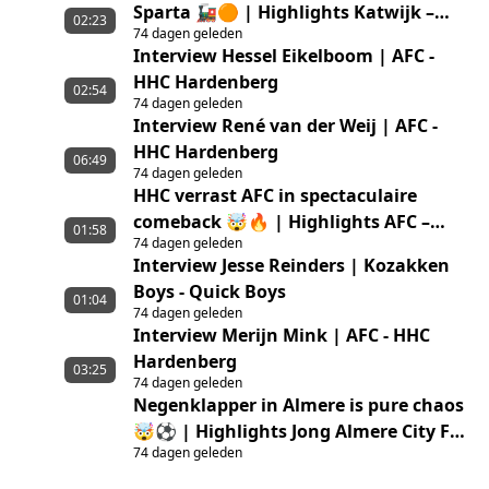
Sparta 🚂🟠 | Highlights Katwijk –
02:23
74 dagen geleden
Jong Sparta Rotterdam
Interview Hessel Eikelboom | AFC -
HHC Hardenberg
02:54
74 dagen geleden
Interview René van der Weij | AFC -
HHC Hardenberg
06:49
74 dagen geleden
HHC verrast AFC in spectaculaire
comeback 🤯🔥 | Highlights AFC –
01:58
74 dagen geleden
HHC Hardenberg
Interview Jesse Reinders | Kozakken
Boys - Quick Boys
01:04
74 dagen geleden
Interview Merijn Mink | AFC - HHC
Hardenberg
03:25
74 dagen geleden
Negenklapper in Almere is pure chaos
🤯⚽ | Highlights Jong Almere City FC
74 dagen geleden
– GVVV