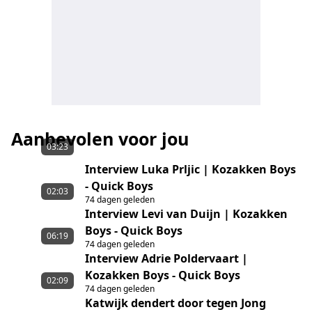
Aanbevolen voor jou
03:23
Interview Luka Prljic | Kozakken Boys
- Quick Boys
02:03
74 dagen geleden
Interview Levi van Duijn | Kozakken
Boys - Quick Boys
06:19
74 dagen geleden
Interview Adrie Poldervaart |
Kozakken Boys - Quick Boys
02:09
74 dagen geleden
Katwijk dendert door tegen Jong