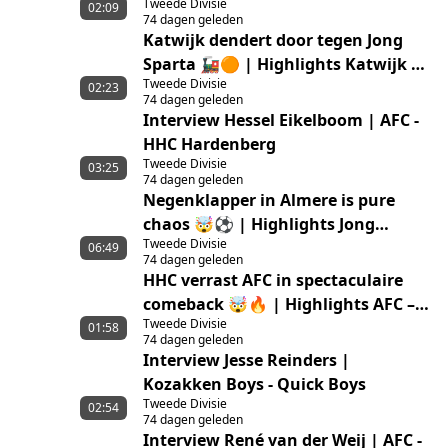
Tweede Divisie
02:09
74 dagen geleden
Katwijk dendert door tegen Jong
Sparta 🚂🟠 | Highlights Katwijk –
Tweede Divisie
Jong Sparta Rotterdam
02:23
74 dagen geleden
Interview Hessel Eikelboom | AFC -
HHC Hardenberg
Tweede Divisie
03:25
74 dagen geleden
Negenklapper in Almere is pure
chaos 🤯⚽ | Highlights Jong
Tweede Divisie
Almere City FC – GVVV
06:49
74 dagen geleden
HHC verrast AFC in spectaculaire
comeback 🤯🔥 | Highlights AFC –
Tweede Divisie
HHC Hardenberg
01:58
74 dagen geleden
Interview Jesse Reinders |
Kozakken Boys - Quick Boys
Tweede Divisie
02:54
74 dagen geleden
Interview René van der Weij | AFC -