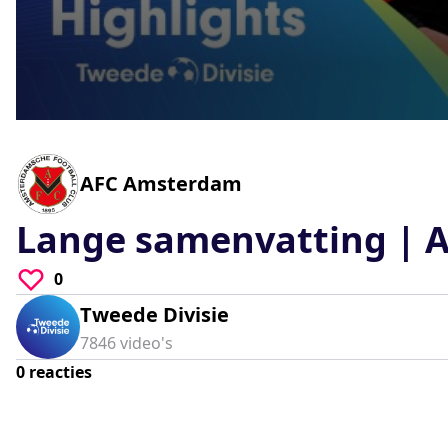
0
seconds
of
0
-
AFC Amsterdam
seconds
Volume
90%
Lange samenvatting | A
0
Tweede Divisie
7846
video's
0
reacties