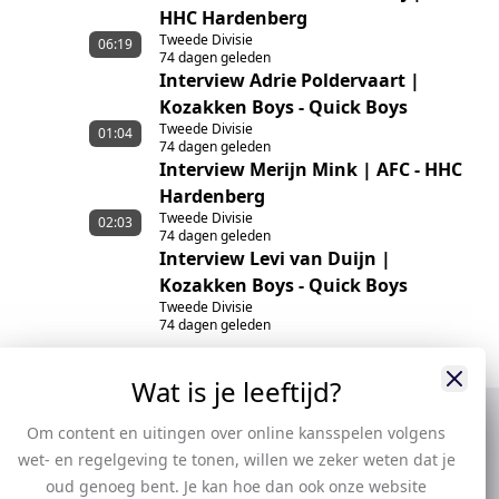
HHC Hardenberg
Tweede Divisie
06:19
74 dagen geleden
Interview Adrie Poldervaart |
Kozakken Boys - Quick Boys
Tweede Divisie
01:04
74 dagen geleden
Interview Merijn Mink | AFC - HHC
Hardenberg
Tweede Divisie
02:03
74 dagen geleden
Interview Levi van Duijn |
Kozakken Boys - Quick Boys
Tweede Divisie
74 dagen geleden
Wat is je leeftijd?
Om content en uitingen over online kansspelen volgens
wet- en regelgeving te tonen, willen we zeker weten dat je
oud genoeg bent. Je kan hoe dan ook onze website