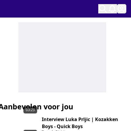
Ope
Aanbevolen voor jou
03:23
Interview Luka Prljic | Kozakken
Boys - Quick Boys