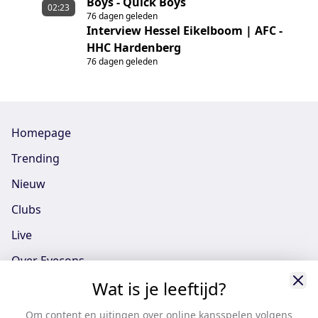
Boys - Quick Boys
02:23
76 dagen geleden
Interview Hessel Eikelboom | AFC -
HHC Hardenberg
76 dagen geleden
Homepage
Trending
Nieuw
Clubs
Live
Over Eyecons
Wat is je leeftijd?
Eyecons App - iOS
Eyecons App - Android
Om content en uitingen over online kansspelen volgens