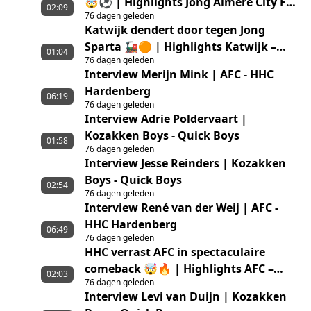
🤯⚽ | Highlights Jong Almere City FC
02:09
76 dagen geleden
– GVVV
Katwijk dendert door tegen Jong
Sparta 🚂🟠 | Highlights Katwijk –
01:04
76 dagen geleden
Jong Sparta Rotterdam
Interview Merijn Mink | AFC - HHC
Hardenberg
06:19
76 dagen geleden
Interview Adrie Poldervaart |
Kozakken Boys - Quick Boys
01:58
76 dagen geleden
Interview Jesse Reinders | Kozakken
Boys - Quick Boys
02:54
76 dagen geleden
Interview René van der Weij | AFC -
HHC Hardenberg
06:49
76 dagen geleden
HHC verrast AFC in spectaculaire
comeback 🤯🔥 | Highlights AFC –
02:03
76 dagen geleden
HHC Hardenberg
Interview Levi van Duijn | Kozakken