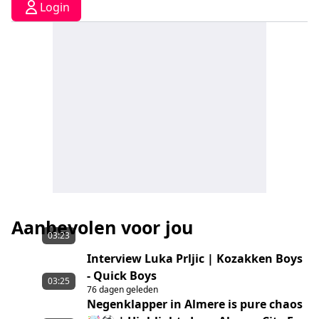
Login
Aanbevolen voor jou
03:23
Interview Luka Prljic | Kozakken Boys
- Quick Boys
03:25
76 dagen geleden
Negenklapper in Almere is pure chaos