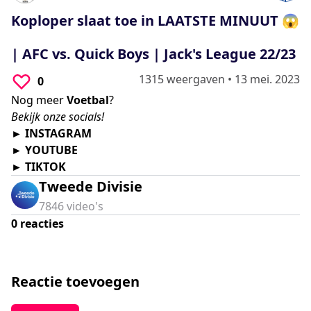
0
seconds
Koploper slaat toe in LAATSTE MINUUT 😱
| AFC vs. Quick Boys | Jack's League 22/23
1315 weergaven
•
13 mei. 2023
0
Nog meer
Voetbal
?
Bekijk onze socials!
►
INSTAGRAM
►
YOUTUBE
►
TIKTOK
Tweede Divisie
7846
video's
0
reacties
Reactie toevoegen