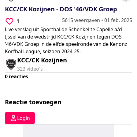
0
seconds
KCC/CK Kozijnen - DOS '46/VDK Groep
5615 weergaven
•
01 feb. 2025
1
Live verslag uit Sporthal de Schenkel te Capelle a/d
IJssel van de wedstrijd KCC/CK Kozijnen tegen DOS
'46/VDK Groep in de elfde speelronde van de Kenonz
Korfbal League, seizoen 2024-25.
KCC/CK Kozijnen
323
video's
0
reacties
Reactie toevoegen
Login