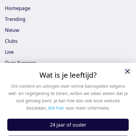
Homepage
Trending
Nieuw
Clubs
Live
Over Eyecons
Wat is je leeftijd?
Eyecons App - iOS
Eyecons App - Android
Om content en uitingen over online kansspelen volgens
wet- en regelgeving te tonen, willen we zeker weten dat je
Vacatures
oud genoeg bent. Je kan hoe dan ook onze website
Support
bezoeken,
klik hier
voor meer informatie.
Casten
24 jaar of ouder
Algemene voorwaarden