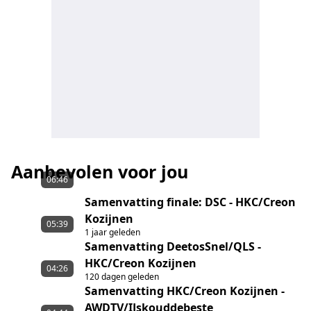
Aanbevolen voor jou
06:46
Samenvatting finale: DSC - HKC/Creon
Kozijnen
05:39
1 jaar geleden
Samenvatting DeetosSnel/QLS -
HKC/Creon Kozijnen
04:26
120 dagen geleden
Samenvatting HKC/Creon Kozijnen -
AWDTV/IJskouddebeste