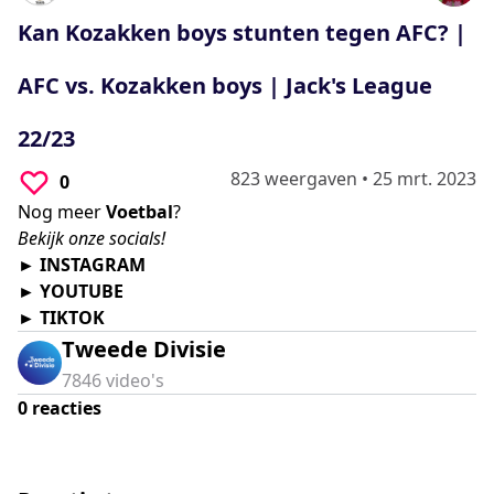
0
seconds
Kan Kozakken boys stunten tegen AFC? |
AFC vs. Kozakken boys | Jack's League
22/23
823 weergaven
•
25 mrt. 2023
0
Nog meer
Voetbal
?
Bekijk onze socials!
►
INSTAGRAM
►
YOUTUBE
►
TIKTOK
Tweede Divisie
7846
video's
0
reacties