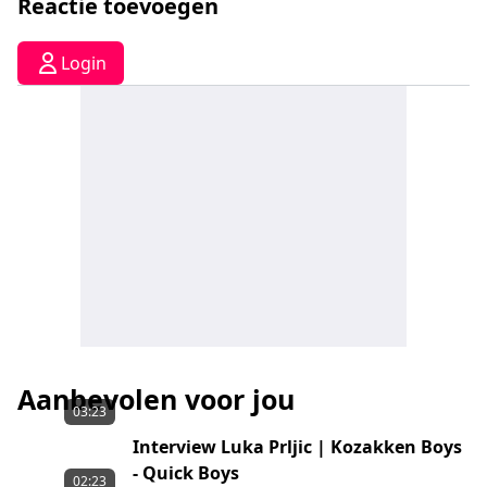
Reactie toevoegen
Login
Aanbevolen voor jou
03:23
Interview Luka Prljic | Kozakken Boys
- Quick Boys
02:23