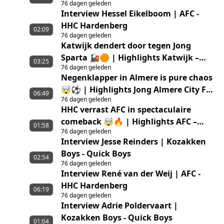
76 dagen geleden
Interview Hessel Eikelboom | AFC -
HHC Hardenberg
02:09
76 dagen geleden
Katwijk dendert door tegen Jong
Sparta 🚂🟠 | Highlights Katwijk –
03:25
76 dagen geleden
Jong Sparta Rotterdam
Negenklapper in Almere is pure chaos
🤯⚽ | Highlights Jong Almere City FC
06:49
76 dagen geleden
– GVVV
HHC verrast AFC in spectaculaire
comeback 🤯🔥 | Highlights AFC –
01:58
76 dagen geleden
HHC Hardenberg
Interview Jesse Reinders | Kozakken
Boys - Quick Boys
02:54
76 dagen geleden
Interview René van der Weij | AFC -
HHC Hardenberg
06:19
76 dagen geleden
Interview Adrie Poldervaart |
Kozakken Boys - Quick Boys
01:04