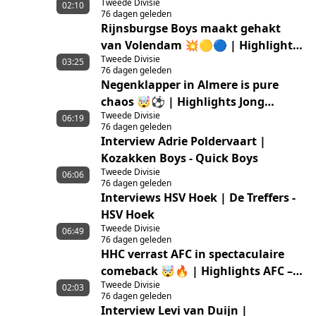
Tweede Divisie
02:10
76 dagen geleden
Rijnsburgse Boys maakt gehakt
van Volendam 💥🟡🔵 | Highlights
Tweede Divisie
Rijnsburgse Boys – RKAV Volendam
03:25
76 dagen geleden
Negenklapper in Almere is pure
chaos 🤯⚽ | Highlights Jong
Tweede Divisie
Almere City FC – GVVV
06:19
76 dagen geleden
Interview Adrie Poldervaart |
Kozakken Boys - Quick Boys
Tweede Divisie
06:06
76 dagen geleden
Interviews HSV Hoek | De Treffers -
HSV Hoek
Tweede Divisie
06:49
76 dagen geleden
HHC verrast AFC in spectaculaire
comeback 🤯🔥 | Highlights AFC –
Tweede Divisie
HHC Hardenberg
02:03
76 dagen geleden
Interview Levi van Duijn |