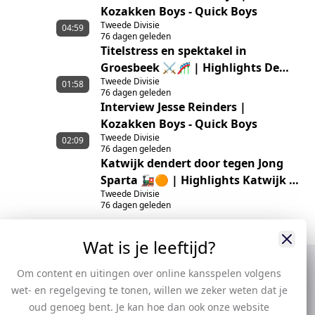
Kozakken Boys - Quick Boys
Tweede Divisie
04:59
76 dagen geleden
Titelstress en spektakel in
Groesbeek ⚔️🎢 | Highlights De
Tweede Divisie
Treffers – HSV Hoek
01:58
76 dagen geleden
Interview Jesse Reinders |
Kozakken Boys - Quick Boys
Tweede Divisie
02:09
76 dagen geleden
Katwijk dendert door tegen Jong
Sparta 🚂🟠 | Highlights Katwijk –
Tweede Divisie
Jong Sparta Rotterdam
76 dagen geleden
Wat is je leeftijd?
Om content en uitingen over online kansspelen volgens
wet- en regelgeving te tonen, willen we zeker weten dat je
oud genoeg bent. Je kan hoe dan ook onze website