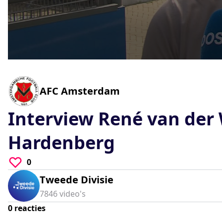
0
seconds
of
0
-
AFC Amsterdam
seconds
Volume
90%
Interview René van der 
Hardenberg
0
Tweede Divisie
7846
video's
0
reacties