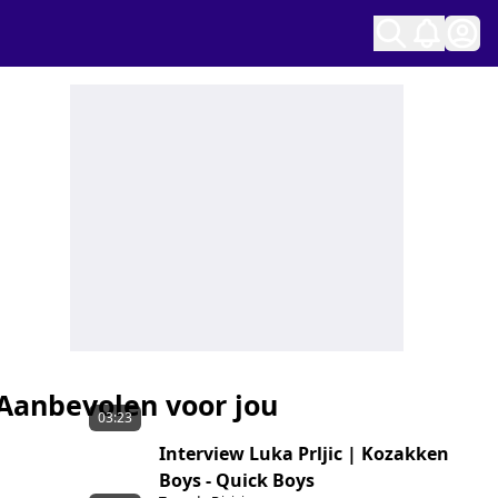
Ope
Aanbevolen voor jou
03:23
Interview Luka Prljic | Kozakken
Boys - Quick Boys