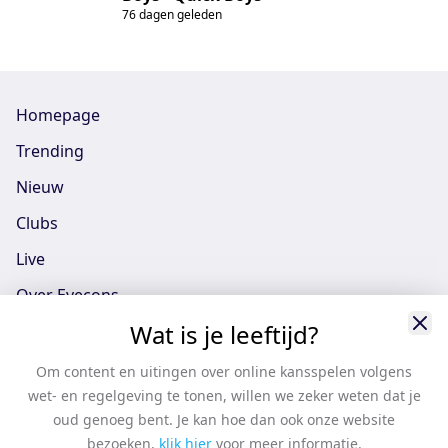
76 dagen geleden
Homepage
Trending
Nieuw
Clubs
Live
Over Eyecons
Wat is je leeftijd?
Eyecons App - iOS
Eyecons App - Android
Om content en uitingen over online kansspelen volgens
wet- en regelgeving te tonen, willen we zeker weten dat je
Vacatures
oud genoeg bent. Je kan hoe dan ook onze website
Support
bezoeken,
klik hier
voor meer informatie.