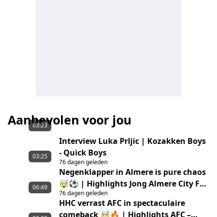
Aanbevolen voor jou
03:23
Interview Luka Prljic | Kozakken Boys
- Quick Boys
03:25
76 dagen geleden
Negenklapper in Almere is pure chaos
🤯⚽ | Highlights Jong Almere City FC
06:49
76 dagen geleden
– GVVV
HHC verrast AFC in spectaculaire
comeback 🤯🔥 | Highlights AFC –