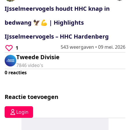
0
seconds
IJsselmeervogels houdt HHC knap in
bedwang 🦅💪 | Highlights
IJsselmeervogels – HHC Hardenberg
543 weergaven
•
09 mei. 2026
1
Tweede Divisie
7846
video's
0
reacties
Reactie toevoegen
Login