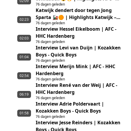
02:09
76 dagen geleden
HHC Hardenberg
Katwijk dendert door tegen Jong
Sparta 🚂🟠 | Highlights Katwijk –
02:23
76 dagen geleden
Jong Sparta Rotterdam
Interview Hessel Eikelboom | AFC -
HHC Hardenberg
02:03
76 dagen geleden
Interview Levi van Duijn | Kozakken
Boys - Quick Boys
01:04
76 dagen geleden
Interview Merijn Mink | AFC - HHC
Hardenberg
02:54
76 dagen geleden
Interview René van der Weij | AFC -
HHC Hardenberg
06:19
76 dagen geleden
Interview Adrie Poldervaart |
Kozakken Boys - Quick Boys
01:58
76 dagen geleden
Interview Jesse Reinders | Kozakken
Boys - Quick Boys