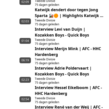
Tweede Divisie
02:09
75 dagen geleden
Katwijk dendert door tegen Jong
Sparta 🚂🟠 | Highlights Katwijk –
Tweede Divisie
Jong Sparta Rotterdam
02:03
75 dagen geleden
Interview Levi van Duijn |
Kozakken Boys - Quick Boys
Tweede Divisie
01:04
75 dagen geleden
Interview Merijn Mink | AFC - HHC
Hardenberg
Tweede Divisie
06:19
75 dagen geleden
Interview Adrie Poldervaart |
Kozakken Boys - Quick Boys
Tweede Divisie
02:23
75 dagen geleden
Interview Hessel Eikelboom | AFC -
HHC Hardenberg
Tweede Divisie
02:54
75 dagen geleden
Interview René van der Weij | AFC -