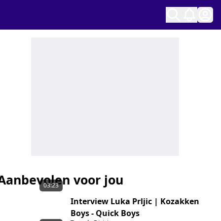
Ope
Aanbevolen voor jou
03:23
Interview Luka Prljic | Kozakken
Boys - Quick Boys