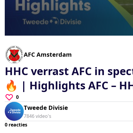
0
seconds
of
0
-
AFC Amsterdam
seconds
Volume
90%
HHC verrast AFC in spe
🔥 | Highlights AFC – 
0
Tweede Divisie
7846
video's
0
reacties