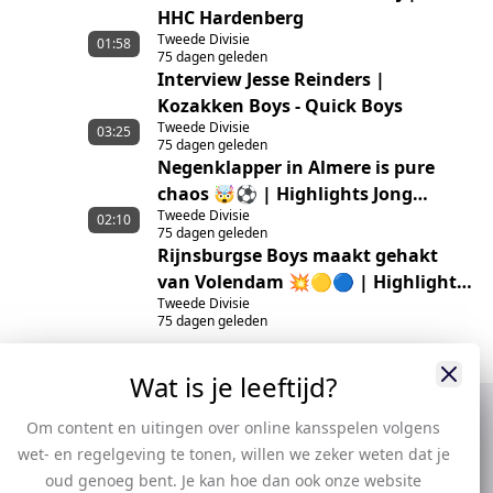
HHC Hardenberg
Tweede Divisie
01:58
75 dagen geleden
Interview Jesse Reinders |
Kozakken Boys - Quick Boys
Tweede Divisie
03:25
75 dagen geleden
Negenklapper in Almere is pure
chaos 🤯⚽ | Highlights Jong
Tweede Divisie
Almere City FC – GVVV
02:10
75 dagen geleden
Rijnsburgse Boys maakt gehakt
van Volendam 💥🟡🔵 | Highlights
Tweede Divisie
Rijnsburgse Boys – RKAV Volendam
75 dagen geleden
Wat is je leeftijd?
Om content en uitingen over online kansspelen volgens
wet- en regelgeving te tonen, willen we zeker weten dat je
oud genoeg bent. Je kan hoe dan ook onze website