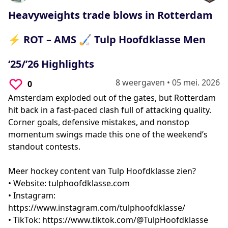
0
seconds
Heavyweights trade blows in Rotterdam
⚡ ROT – AMS 🏑 Tulp Hoofdklasse Men
‘25/’26 Highlights
8 weergaven
•
05 mei. 2026
0
Amsterdam exploded out of the gates, but Rotterdam
hit back in a fast-paced clash full of attacking quality.
Corner goals, defensive mistakes, and nonstop
momentum swings made this one of the weekend’s
standout contests.
Meer hockey content van Tulp Hoofdklasse zien?
• Website: tulphoofdklasse.com
• Instagram:
https://www.instagram.com/tulphoofdklasse/
• TikTok: https://www.tiktok.com/@TulpHoofdklasse