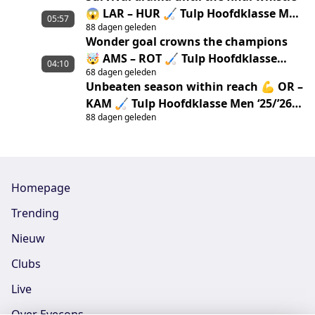
😱 LAR – HUR 🏑 Tulp Hoofdklasse Men
05:57
88 dagen geleden
‘25/’26 highlights
Wonder goal crowns the champions
🤯 AMS – ROT 🏑 Tulp Hoofdklasse
04:10
68 dagen geleden
Men ‘25/’26 Highlights
Unbeaten season within reach 💪 OR –
KAM 🏑 Tulp Hoofdklasse Men ‘25/’26
88 dagen geleden
highlights
Homepage
Trending
Nieuw
Clubs
Live
Over Eyecons