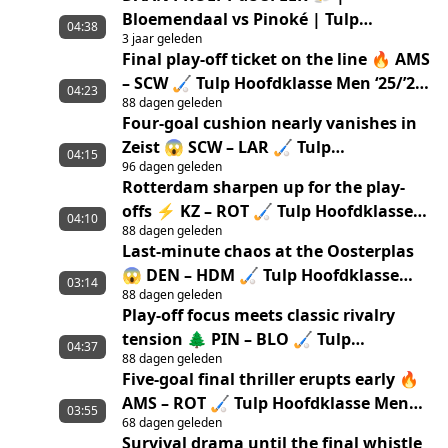
Bloemendaal vs Pinoké | Tulp
04:38
3 jaar geleden
Hoofdklasse Finale 22/23
Final play-off ticket on the line 🔥 AMS
– SCW 🏑 Tulp Hoofdklasse Men ‘25/’26
04:23
88 dagen geleden
highlights
Four-goal cushion nearly vanishes in
Zeist 😱 SCW – LAR 🏑 Tulp
04:15
96 dagen geleden
Hoofdklasse Men ‘25/’26 Highlights
Rotterdam sharpen up for the play-
offs ⚡ KZ – ROT 🏑 Tulp Hoofdklasse
04:10
88 dagen geleden
Men ‘25/’26 highlights
Last-minute chaos at the Oosterplas
😱 DEN – HDM 🏑 Tulp Hoofdklasse
03:14
88 dagen geleden
Men ‘25/’26 highlights
Play-off focus meets classic rivalry
tension 🌲 PIN – BLO 🏑 Tulp
04:37
88 dagen geleden
Hoofdklasse Men ‘25/’26 highlights
Five-goal final thriller erupts early 🔥
AMS – ROT 🏑 Tulp Hoofdklasse Men
03:55
68 dagen geleden
‘25/’26 Highlights
Survival drama until the final whistle