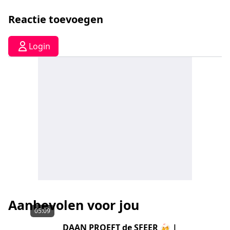
Reactie toevoegen
Login
Aanbevolen voor jou
05:09
DAAN PROEFT de SFEER 🍻 |