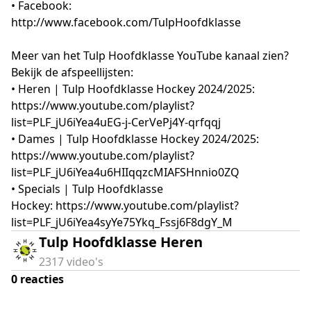
• Facebook:
http://www.facebook.com/TulpHoofdklasse
Meer van het Tulp Hoofdklasse YouTube kanaal zien?
Bekijk de afspeellijsten:
• Heren | Tulp Hoofdklasse Hockey 2024/2025:
https://www.youtube.com/playlist?
list=PLF_jU6iYea4uEG-j-CerVePj4Y-qrfqqj
• Dames | Tulp Hoofdklasse Hockey 2024/2025:
https://www.youtube.com/playlist?
list=PLF_jU6iYea4u6HIIqqzcMIAFSHnnio0ZQ
• Specials | Tulp Hoofdklasse
Hockey: https://www.youtube.com/playlist?
list=PLF_jU6iYea4syYe75Ykq_Fssj6F8dgY_M
Tulp Hoofdklasse Heren
2317
video's
0
reacties