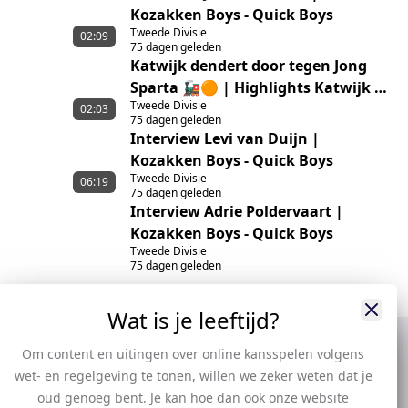
Kozakken Boys - Quick Boys
Tweede Divisie
02:09
75 dagen geleden
Katwijk dendert door tegen Jong
Sparta 🚂🟠 | Highlights Katwijk –
Tweede Divisie
Jong Sparta Rotterdam
02:03
75 dagen geleden
Interview Levi van Duijn |
Kozakken Boys - Quick Boys
Tweede Divisie
06:19
75 dagen geleden
Interview Adrie Poldervaart |
Kozakken Boys - Quick Boys
Tweede Divisie
75 dagen geleden
Wat is je leeftijd?
Om content en uitingen over online kansspelen volgens
wet- en regelgeving te tonen, willen we zeker weten dat je
oud genoeg bent. Je kan hoe dan ook onze website