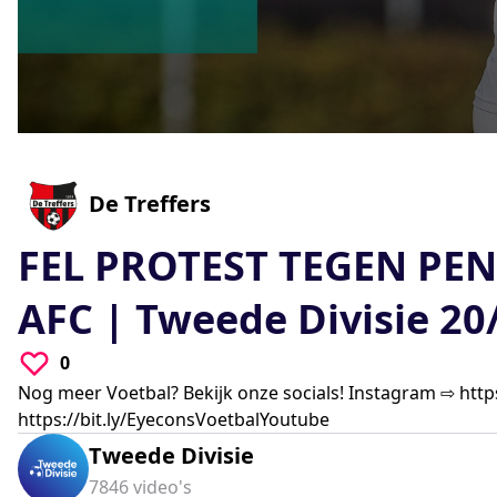
0
seconds
of
0
0
-
0
De Treffers
seconds
Volume
90%
FEL PROTEST TEGEN PENAL
AFC | Tweede Divisie 2
0
Nog meer Voetbal? Bekijk onze socials! Instagram ⇨
http
https://bit.ly/EyeconsVoetbalYoutube
Tweede Divisie
7846
video's