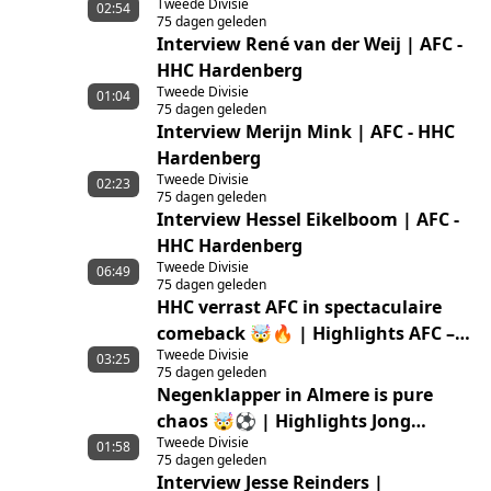
Tweede Divisie
02:54
75 dagen geleden
Interview René van der Weij | AFC -
HHC Hardenberg
Tweede Divisie
01:04
75 dagen geleden
Interview Merijn Mink | AFC - HHC
Hardenberg
Tweede Divisie
02:23
75 dagen geleden
Interview Hessel Eikelboom | AFC -
HHC Hardenberg
Tweede Divisie
06:49
75 dagen geleden
HHC verrast AFC in spectaculaire
comeback 🤯🔥 | Highlights AFC –
Tweede Divisie
HHC Hardenberg
03:25
75 dagen geleden
Negenklapper in Almere is pure
chaos 🤯⚽ | Highlights Jong
Tweede Divisie
Almere City FC – GVVV
01:58
75 dagen geleden
Interview Jesse Reinders |