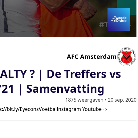
AFC Amsterdam
TY ? | De Treffers vs
0/21 | Samenvatting
1875 weergaven
•
20 sep. 2020
s://bit.ly/EyeconsVoetbalInstagram
Youtube ⇨