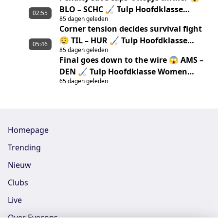
BLO – SCHC 🏑 Tulp Hoofdklasse
02:55
85 dagen geleden
Women ‘25/’26 highlights
Corner tension decides survival fight
😮‍💨 TIL – HUR 🏑 Tulp Hoofdklasse
05:46
85 dagen geleden
Women ‘25/’26 highlights
Final goes down to the wire 😱 AMS –
DEN 🏑 Tulp Hoofdklasse Women
65 dagen geleden
‘25/’26 Highlights
Homepage
Trending
Nieuw
Clubs
Live
Over Eyecons