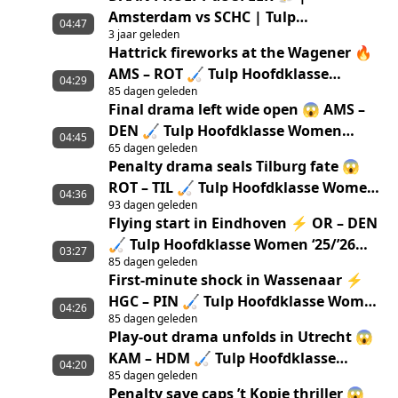
Amsterdam vs SCHC | Tulp
04:47
3 jaar geleden
Hoofdklasse 22/23
Hattrick fireworks at the Wagener 🔥
AMS – ROT 🏑 Tulp Hoofdklasse
04:29
85 dagen geleden
Women ‘25/’26 highlights
Final drama left wide open 😱 AMS –
DEN 🏑 Tulp Hoofdklasse Women
04:45
65 dagen geleden
‘25/’26 Highlights
Penalty drama seals Tilburg fate 😱
ROT – TIL 🏑 Tulp Hoofdklasse Women
04:36
93 dagen geleden
‘25/’26 Highlights
Flying start in Eindhoven ⚡ OR – DEN
🏑 Tulp Hoofdklasse Women ‘25/’26
03:27
85 dagen geleden
highlights
First-minute shock in Wassenaar ⚡
HGC – PIN 🏑 Tulp Hoofdklasse Women
04:26
85 dagen geleden
‘25/’26 highlights
Play-out drama unfolds in Utrecht 😱
KAM – HDM 🏑 Tulp Hoofdklasse
04:20
85 dagen geleden
Women ‘25/’26 highlights
Penalty save caps ’t Kopje thriller 😱