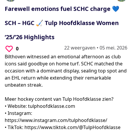
0
seconds
Farewell emotions fuel SCHC charge 💙
SCH – HGC 🏑 Tulp Hoofdklasse Women
‘25/’26 Highlights
22 weergaven
•
05 mei. 2026
0
Bilthoven witnessed an emotional afternoon as club
icons said goodbye on home turf. SCHC matched the
occasion with a dominant display, sealing top spot and
an EHL return while extending their remarkable
unbeaten streak.
Meer hockey content van Tulp Hoofdklasse zien?
• Website: tulphoofdklasse.com
• Instagram:
https://www.instagram.com/tulphoofdklasse/
• TikTok: https://www.tiktok.com/@TulpHoofdklasse