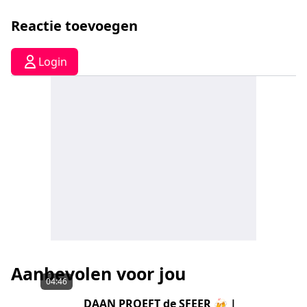
Reactie toevoegen
Login
Aanbevolen voor jou
04:46
DAAN PROEFT de SFEER 🍻 |