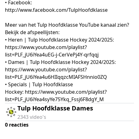
• Facebook:
http://www.facebook.com/TulpHoofdklasse
Meer van het Tulp Hoofdklasse YouTube kanaal zien?
Bekijk de afspeellijsten:
• Heren | Tulp Hoofdklasse Hockey 2024/2025:
https://www.youtube.com/playlist?
list=PLF_jU6iYea4uEG-j-CerVePj4Y-qrfqqj
• Dames | Tulp Hoofdklasse Hockey 2024/2025:
https://www.youtube.com/playlist?
list=PLF_jU6iYea4u6HIIqqzcMIAFSHnnio0ZQ
• Specials | Tulp Hoofdklasse
Hockey: https://www.youtube.com/playlist?
list=PLF_jU6iYea4syYe75Ykq_Fssj6F8dgY_M
Tulp Hoofdklasse Dames
2343
video's
0
reacties