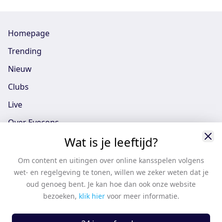
Homepage
Trending
Nieuw
Clubs
Live
Over Eyecons
Wat is je leeftijd?
Eyecons App - iOS
Eyecons App - Android
Om content en uitingen over online kansspelen volgens
wet- en regelgeving te tonen, willen we zeker weten dat je
Vacatures
oud genoeg bent. Je kan hoe dan ook onze website
Support
bezoeken,
klik hier
voor meer informatie.
Casten