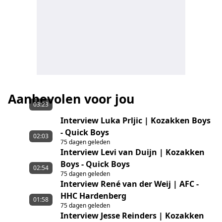
Aanbevolen voor jou
03:23
Interview Luka Prljic | Kozakken Boys
- Quick Boys
02:03
75 dagen geleden
Interview Levi van Duijn | Kozakken
Boys - Quick Boys
02:54
75 dagen geleden
Interview René van der Weij | AFC -
HHC Hardenberg
01:58
75 dagen geleden
Interview Jesse Reinders | Kozakken