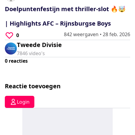
0
seconds
Doelpuntenfestijn met thriller-slot 🔥🤯
| Highlights AFC – Rijnsburgse Boys
842 weergaven
•
28 feb. 2026
0
Tweede Divisie
7846
video's
0
reacties
Reactie toevoegen
Login