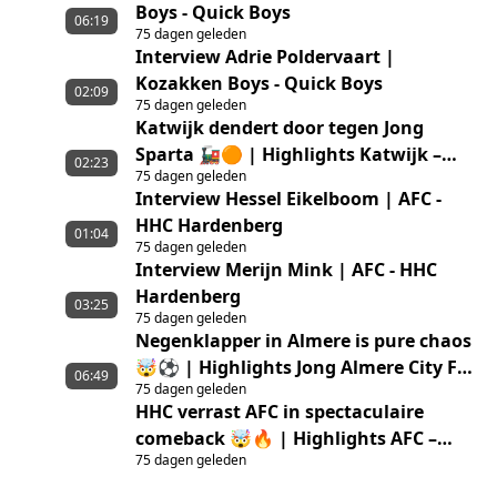
Boys - Quick Boys
06:19
75 dagen geleden
Interview Adrie Poldervaart |
Kozakken Boys - Quick Boys
02:09
75 dagen geleden
Katwijk dendert door tegen Jong
Sparta 🚂🟠 | Highlights Katwijk –
02:23
75 dagen geleden
Jong Sparta Rotterdam
Interview Hessel Eikelboom | AFC -
HHC Hardenberg
01:04
75 dagen geleden
Interview Merijn Mink | AFC - HHC
Hardenberg
03:25
75 dagen geleden
Negenklapper in Almere is pure chaos
🤯⚽ | Highlights Jong Almere City FC
06:49
75 dagen geleden
– GVVV
HHC verrast AFC in spectaculaire
comeback 🤯🔥 | Highlights AFC –
75 dagen geleden
HHC Hardenberg