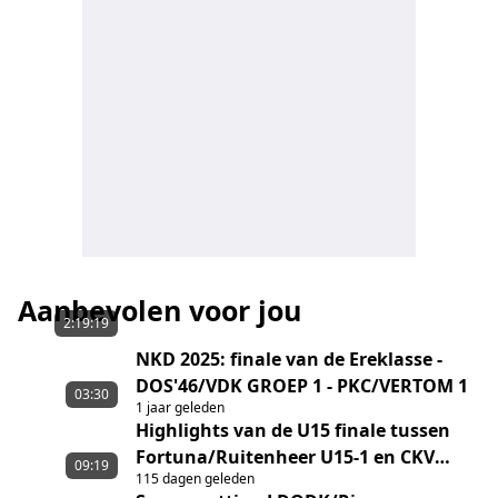
Aanbevolen voor jou
2:19:19
NKD 2025: finale van de Ereklasse -
DOS'46/VDK GROEP 1 - PKC/VERTOM 1
03:30
1 jaar geleden
Highlights van de U15 finale tussen
Fortuna/Ruitenheer U15-1 en CKV
09:19
115 dagen geleden
Nieuwerkerk U15-1