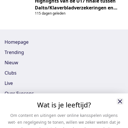
Highlights van de U17 finale tussen
Modeplein U19-1 en GG/Ronald
Dalto/Klaverbladverzekeringen en
MCDonald Huis Emma U19-1
115 dagen geleden
Unitas/Perspectief
Homepage
Trending
Nieuw
Clubs
Live
Over Eyecons
Wat is je leeftijd?
Eyecons App - iOS
Eyecons App - Android
Om content en uitingen over online kansspelen volgens
wet- en regelgeving te tonen, willen we zeker weten dat je
Vacatures