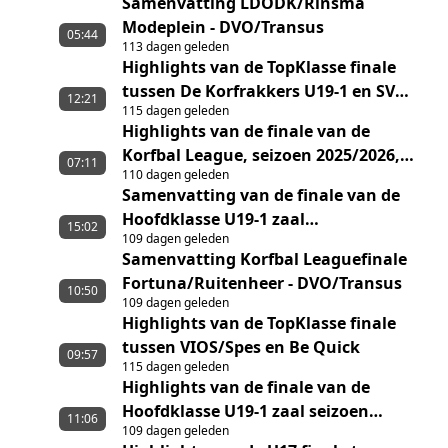
Samenvatting LDODK/Rinsma
Modeplein - DVO/Transus
05:44
113 dagen geleden
Highlights van de TopKlasse finale
tussen De Korfrakkers U19-1 en SV
12:21
115 dagen geleden
Melderslo/Sporting ST U19-1
Highlights van de finale van de
Korfbal League, seizoen 2025/2026,
07:11
110 dagen geleden
tussen Fortuna/Ruitenheer en
Samenvatting van de finale van de
DVO/Transus
Hoofdklasse U19-1 zaal
15:02
109 dagen geleden
LDODK/Rinsma Modeplein U19-1 -
Samenvatting Korfbal Leaguefinale
GG/Ronald MCDonald Huis Emma U19-
Fortuna/Ruitenheer - DVO/Transus
1
10:50
109 dagen geleden
Highlights van de TopKlasse finale
tussen VIOS/Spes en Be Quick
09:57
115 dagen geleden
Highlights van de finale van de
Hoofdklasse U19-1 zaal seizoen
11:06
109 dagen geleden
2025/2026, tussen LDODK/Rinsma