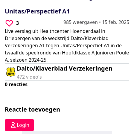
0
seconds
Unitas/Perspectief A1
985 weergaven
•
15 feb. 2025
3
Live verslag uit Healthcenter Hoenderdaal in
Driebergen van de wedstrijd Dalto/Klaverblad
Verzekeringen A1 tegen Unitas/Perspectief A1 in de
twaalfde speelronde van Hoofdklasse A Junioren Poule
A, seizoen 2024-25.
Dalto/Klaverblad Verzekeringen
472
video's
0
reacties
Reactie toevoegen
Login