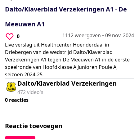
0
seconds
Dalto/Klaverblad Verzekeringen A1 - De
Meeuwen A1
1112 weergaven
•
09 nov. 2024
0
Live verslag uit Healthcenter Hoenderdaal in
Driebergen van de wedstrijd Dalto/Klaverblad
Verzekeringen A1 tegen De Meeuwen A1 in de eerste
speelronde van Hoofdklasse A Junioren Poule A,
seizoen 2024-25.
Dalto/Klaverblad Verzekeringen
472
video's
0
reacties
Reactie toevoegen