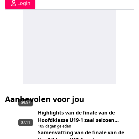
Login
Aanbevolen voor jou
09:57
Highlights van de finale van de
Hoofdklasse U19-1 zaal seizoen
07:11
109 dagen geleden
2025/2026, tussen LDODK/Rinsma
Samenvatting van de finale van de
Modeplein U19-1 en GG/Ronald