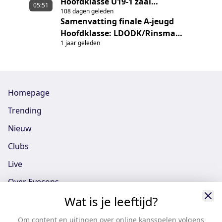
Hoofdklasse U19-1 zaal
MCDonald Huis Emma U19-1
05:51
108 dagen geleden
LDODK/Rinsma Modeplein U19-1 -
Samenvatting finale A-jeugd
GG/Ronald MCDonald Huis Emma U19-
Hoofdklasse: LDODK/Rinsma
1
1 jaar geleden
Modeplein A1 - Fortuna A1
Homepage
Trending
Nieuw
Clubs
Live
Over Eyecons
Wat is je leeftijd?
Eyecons App - iOS
Eyecons App - Android
Om content en uitingen over online kansspelen volgens