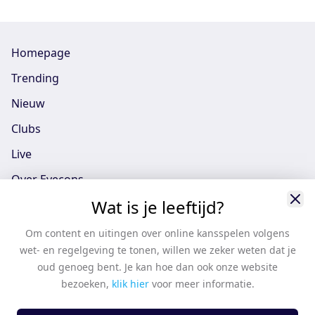
Homepage
Trending
Nieuw
Clubs
Live
Over Eyecons
Wat is je leeftijd?
Eyecons App - iOS
Eyecons App - Android
Om content en uitingen over online kansspelen volgens
wet- en regelgeving te tonen, willen we zeker weten dat je
Vacatures
oud genoeg bent. Je kan hoe dan ook onze website
Support
bezoeken,
klik hier
voor meer informatie.
Casten