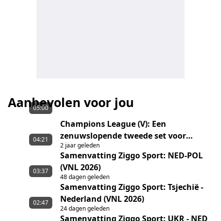
Aanbevolen voor jou
05:00
Champions League (V): Een
zenuwslopende tweede set voor
04:21
2 jaar geleden
Neptunes Nantes.
Samenvatting Ziggo Sport: NED-POL
(VNL 2026)
03:37
48 dagen geleden
Samenvatting Ziggo Sport: Tsjechië -
Nederland (VNL 2026)
02:47
24 dagen geleden
Samenvatting Ziggo Sport: UKR - NED