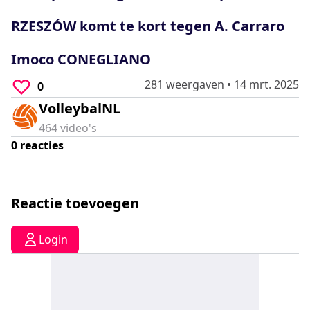
0
seconds
RZESZÓW komt te kort tegen A. Carraro
Imoco CONEGLIANO
281 weergaven
•
14 mrt. 2025
0
VolleybalNL
464
video's
0
reacties
Reactie toevoegen
Login