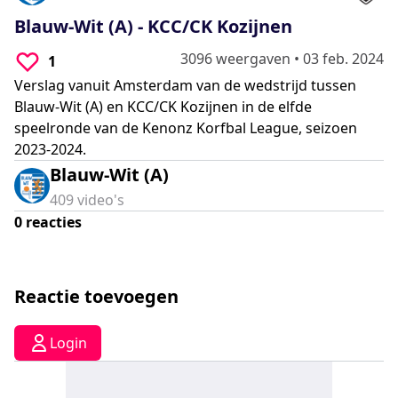
0
seconds
Blauw-Wit (A) - KCC/CK Kozijnen
3096 weergaven
•
03 feb. 2024
1
Verslag vanuit Amsterdam van de wedstrijd tussen
Blauw-Wit (A) en KCC/CK Kozijnen in de elfde
speelronde van de Kenonz Korfbal League, seizoen
2023-2024.
Blauw-Wit (A)
409
video's
0
reacties
Reactie toevoegen
Login