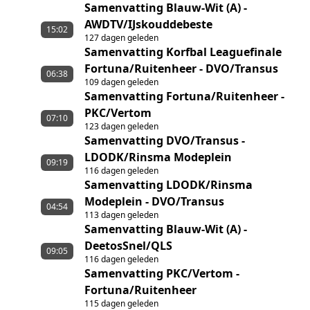
Samenvatting Blauw-Wit (A) -
AWDTV/IJskouddebeste
15:02
127 dagen geleden
Samenvatting Korfbal Leaguefinale
Fortuna/Ruitenheer - DVO/Transus
06:38
109 dagen geleden
Samenvatting Fortuna/Ruitenheer -
PKC/Vertom
07:10
123 dagen geleden
Samenvatting DVO/Transus -
LDODK/Rinsma Modeplein
09:19
116 dagen geleden
Samenvatting LDODK/Rinsma
Modeplein - DVO/Transus
04:54
113 dagen geleden
Samenvatting Blauw-Wit (A) -
DeetosSnel/QLS
09:05
116 dagen geleden
Samenvatting PKC/Vertom -
Fortuna/Ruitenheer
115 dagen geleden