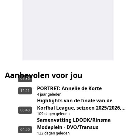
Aanbevolen voor jou
07:36
PORTRET: Annelie de Korte
12:21
4 jaar geleden
Highlights van de finale van de
Korfbal League, seizoen 2025/2026,
08:48
109 dagen geleden
tussen Fortuna/Ruitenheer en
Samenvatting LDODK/Rinsma
DVO/Transus
Modeplein - DVO/Transus
04:50
122 dagen geleden