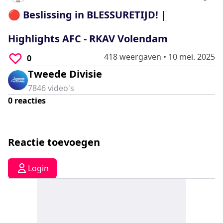
0
seconds
🔴 Beslissing in BLESSURETIJD! |
Highlights AFC - RKAV Volendam
418 weergaven
•
10 mei. 2025
0
Tweede Divisie
7846
video's
0
reacties
Reactie toevoegen
Login