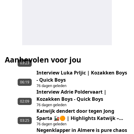
Aanbevolen voor jou
03:23
Interview Luka Prljic | Kozakken Boys
- Quick Boys
06:19
76 dagen geleden
Interview Adrie Poldervaart |
Kozakken Boys - Quick Boys
02:09
76 dagen geleden
Katwijk dendert door tegen Jong
Sparta 🚂🟠 | Highlights Katwijk –
03:25
76 dagen geleden
Jong Sparta Rotterdam
Negenklapper in Almere is pure chaos