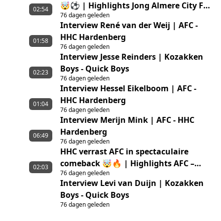
🤯⚽ | Highlights Jong Almere City FC
02:54
76 dagen geleden
– GVVV
Interview René van der Weij | AFC -
HHC Hardenberg
01:58
76 dagen geleden
Interview Jesse Reinders | Kozakken
Boys - Quick Boys
02:23
76 dagen geleden
Interview Hessel Eikelboom | AFC -
HHC Hardenberg
01:04
76 dagen geleden
Interview Merijn Mink | AFC - HHC
Hardenberg
06:49
76 dagen geleden
HHC verrast AFC in spectaculaire
comeback 🤯🔥 | Highlights AFC –
02:03
76 dagen geleden
HHC Hardenberg
Interview Levi van Duijn | Kozakken
Boys - Quick Boys
76 dagen geleden