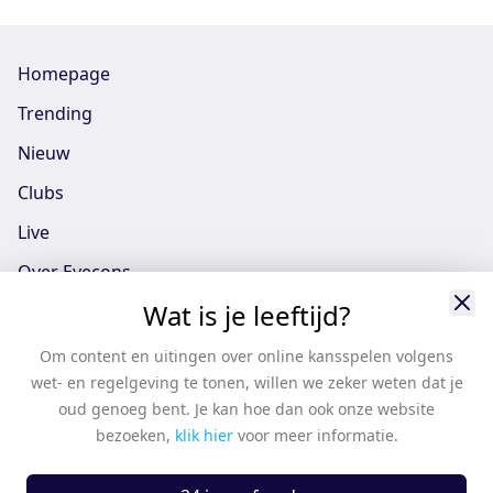
Homepage
Trending
Nieuw
Clubs
Live
Over Eyecons
Wat is je leeftijd?
Eyecons App - iOS
Eyecons App - Android
Om content en uitingen over online kansspelen volgens
wet- en regelgeving te tonen, willen we zeker weten dat je
Vacatures
oud genoeg bent. Je kan hoe dan ook onze website
Support
bezoeken,
klik hier
voor meer informatie.
Casten