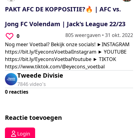
0
seconds
PAKT AFC DE KOPPOSITIE?🔥 | AFC vs.
Jong FC Volendam | Jack's League 22/23
805 weergaven
•
31 okt. 2022
0
Nog meer Voetbal? Bekijk onze socials! ►INSTAGRAM
https://bit.ly/EyeconsVoetbalInstagram
► YOUTUBE
https://bit.ly/EyeconsVoetbalYoutube
► TIKTOK
https://www.tiktok.com/@eyecons_voetbal
Tweede Divisie
7846
video's
0
reacties
Reactie toevoegen
Login