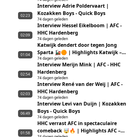
– GVVV
Interview Adrie Poldervaart |
Kozakken Boys - Quick Boys
02:23
74 dagen geleden
Interview Hessel Eikelboom | AFC -
HHC Hardenberg
02:09
74 dagen geleden
Katwijk dendert door tegen Jong
Sparta 🚂🟠 | Highlights Katwijk –
01:04
74 dagen geleden
Jong Sparta Rotterdam
Interview Merijn Mink | AFC - HHC
Hardenberg
02:54
74 dagen geleden
Interview René van der Weij | AFC -
HHC Hardenberg
02:03
74 dagen geleden
Interview Levi van Duijn | Kozakken
Boys - Quick Boys
06:49
74 dagen geleden
HHC verrast AFC in spectaculaire
comeback 🤯🔥 | Highlights AFC –
01:58
74 dagen geleden