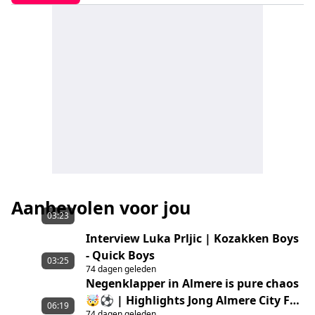
Aanbevolen voor jou
03:23
Interview Luka Prljic | Kozakken Boys
- Quick Boys
03:25
74 dagen geleden
Negenklapper in Almere is pure chaos
🤯⚽ | Highlights Jong Almere City FC
06:19
74 dagen geleden