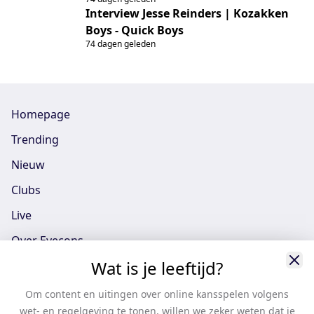
HHC Hardenberg
Interview Jesse Reinders | Kozakken
Boys - Quick Boys
74 dagen geleden
Homepage
Trending
Nieuw
Clubs
Live
Over Eyecons
Wat is je leeftijd?
Eyecons App - iOS
Eyecons App - Android
Om content en uitingen over online kansspelen volgens
wet- en regelgeving te tonen, willen we zeker weten dat je