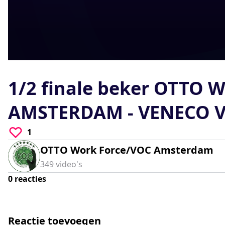
0
seconds
of
1/2 finale beker OTTO
0
seconds
Volume
90%
AMSTERDAM - VENECO 
1
OTTO Work Force/VOC Amsterdam
349
video's
0
reacties
Reactie toevoegen