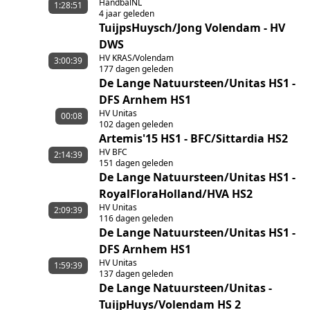
HandbalNL
Ontwikkeling België-NL
1:28:51
4 jaar geleden
TuijpsHuysch/Jong Volendam - HV
DWS
HV KRAS/Volendam
3:00:39
177 dagen geleden
De Lange Natuursteen/Unitas HS1 -
DFS Arnhem HS1
HV Unitas
00:08
102 dagen geleden
Artemis'15 HS1 - BFC/Sittardia HS2
HV BFC
2:14:39
151 dagen geleden
De Lange Natuursteen/Unitas HS1 -
RoyalFloraHolland/HVA HS2
HV Unitas
2:09:39
116 dagen geleden
De Lange Natuursteen/Unitas HS1 -
DFS Arnhem HS1
HV Unitas
1:59:39
137 dagen geleden
De Lange Natuursteen/Unitas -
TuijpHuys/Volendam HS 2