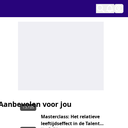
Ope
Aanbevolen voor jou
1:37:05
Masterclass: Het relatieve
leeftijdseffect in de Talent