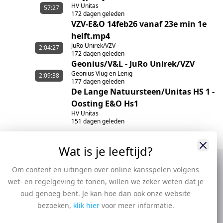
HV Unitas
57:27
172 dagen geleden
VZV-E&O 14feb26 vanaf 23e min 1e
helft.mp4
JuRo Unirek/VZV
2:04:27
172 dagen geleden
Geonius/V&L - JuRo Unirek/VZV
Geonius Vlug en Lenig
2:09:38
177 dagen geleden
De Lange Natuursteen/Unitas HS 1 -
Oosting E&O Hs1
HV Unitas
151 dagen geleden
Wat is je leeftijd?
Om content en uitingen over online kansspelen volgens
wet- en regelgeving te tonen, willen we zeker weten dat je
oud genoeg bent. Je kan hoe dan ook onze website
bezoeken,
klik hier
voor meer informatie.