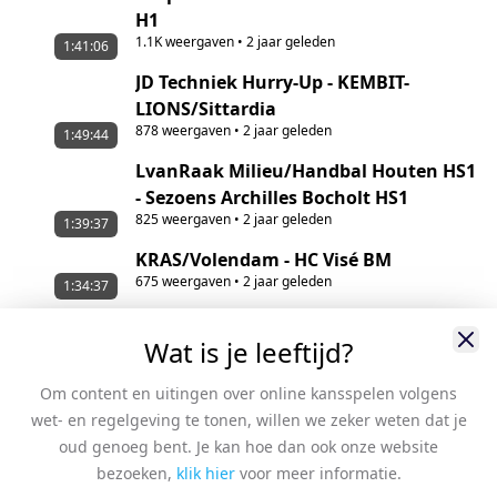
H1
1.1K
weergaven
•
2 jaar geleden
1:41:06
JD Techniek Hurry-Up - KEMBIT-
LIONS/Sittardia
878
weergaven
•
2 jaar geleden
1:49:44
LvanRaak Milieu/Handbal Houten HS1
- Sezoens Archilles Bocholt HS1
825
weergaven
•
2 jaar geleden
1:39:37
KRAS/Volendam - HC Visé BM
675
weergaven
•
2 jaar geleden
1:34:37
KRAS/Volendam - HC Visé BM
88
weergaven
•
2 jaar geleden
Wat is je leeftijd?
1:09:36
KRAS/Volendam - HC Visé BM
Om content en uitingen over online kansspelen volgens
56
weergaven
•
2 jaar geleden
1:41:24
wet- en regelgeving te tonen, willen we zeker weten dat je
HV Aalsmeer - Sporting Pelt
oud genoeg bent. Je kan hoe dan ook onze website
786
weergaven
•
2 jaar geleden
1:46:20
bezoeken,
klik hier
voor meer informatie.