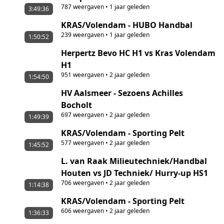
787
weergaven
•
1 jaar geleden
3:49:36
KRAS/Volendam - HUBO Handbal
239
weergaven
•
1 jaar geleden
1:50:52
Herpertz Bevo HC H1 vs Kras Volendam
H1
951
weergaven
•
2 jaar geleden
1:54:50
HV Aalsmeer - Sezoens Achilles
Bocholt
697
weergaven
•
2 jaar geleden
1:49:39
KRAS/Volendam - Sporting Pelt
577
weergaven
•
2 jaar geleden
1:45:52
L. van Raak Milieutechniek/Handbal
Houten vs JD Techniek/ Hurry-up HS1
706
weergaven
•
2 jaar geleden
1:14:38
KRAS/Volendam - Sporting Pelt
606
weergaven
•
2 jaar geleden
1:36:33