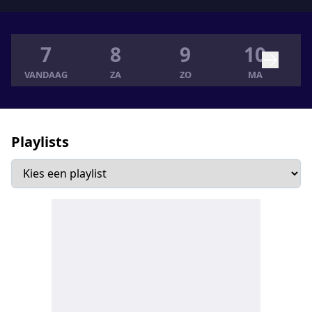
7
8
9
10
VANDAAG
ZA
ZO
MA
Playlists