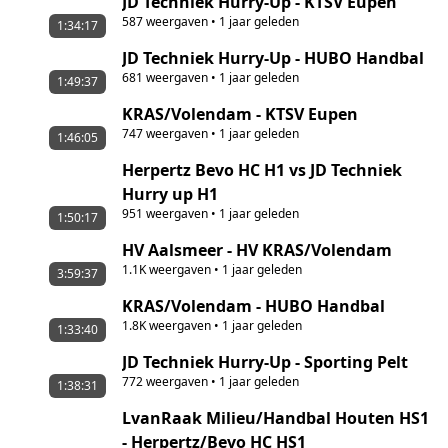
JD Techniek Hurry-Up - KTSV Eupen
587
weergaven
•
1 jaar geleden
1:34:17
JD Techniek Hurry-Up - HUBO Handbal
681
weergaven
•
1 jaar geleden
1:49:37
KRAS/Volendam - KTSV Eupen
747
weergaven
•
1 jaar geleden
1:46:05
Herpertz Bevo HC H1 vs JD Techniek
Hurry up H1
951
weergaven
•
1 jaar geleden
1:50:17
HV Aalsmeer - HV KRAS/Volendam
1.1K
weergaven
•
1 jaar geleden
3:59:37
KRAS/Volendam - HUBO Handbal
1.8K
weergaven
•
1 jaar geleden
1:33:40
JD Techniek Hurry-Up - Sporting Pelt
772
weergaven
•
1 jaar geleden
1:38:31
LvanRaak Milieu/Handbal Houten HS1
- Herpertz/Bevo HC HS1