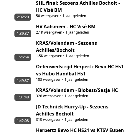
SHL final: Sezoens Achilles Bocholt -
HC Visé BM
50
weergaven
•
1 jaar geleden
2:02:20
HV Aalsmeer - HC Visé BM
2.1K
weergaven
•
1 jaar geleden
1:39:37
KRAS/Volendam - Sezoens
Achilles/Bocholt
1.5K
weergaven
•
1 jaar geleden
1:26:54
Oefenwedstrijd Herpertz Bevo HC Hs1
vs Hubo Handbal Hs1
183
weergaven
•
1 jaar geleden
1:49:37
KRAS/Volendam - Biobest/Sasja HC
326
weergaven
•
1 jaar geleden
1:31:48
JD Techniek Hurry-Up - Sezoens
Achilles Bocholt
310
weergaven
•
1 jaar geleden
1:42:08
Herpertz Bevo HC HS21 vs KTSV Eupen