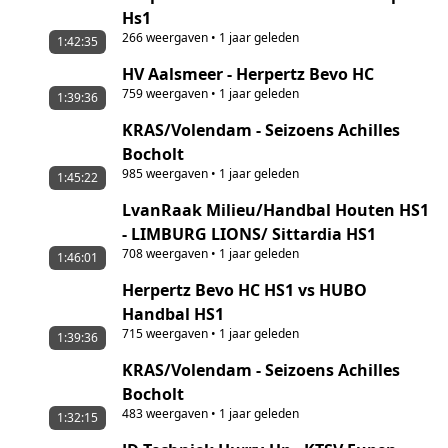
Hs1
266
weergaven
•
1 jaar geleden
1:42:35
HV Aalsmeer - Herpertz Bevo HC
759
weergaven
•
1 jaar geleden
1:39:36
KRAS/Volendam - Seizoens Achilles
Bocholt
985
weergaven
•
1 jaar geleden
1:45:22
LvanRaak Milieu/Handbal Houten HS1
- LIMBURG LIONS/ Sittardia HS1
708
weergaven
•
1 jaar geleden
1:46:01
Herpertz Bevo HC HS1 vs HUBO
Handbal HS1
715
weergaven
•
1 jaar geleden
1:39:36
KRAS/Volendam - Seizoens Achilles
Bocholt
483
weergaven
•
1 jaar geleden
1:32:15