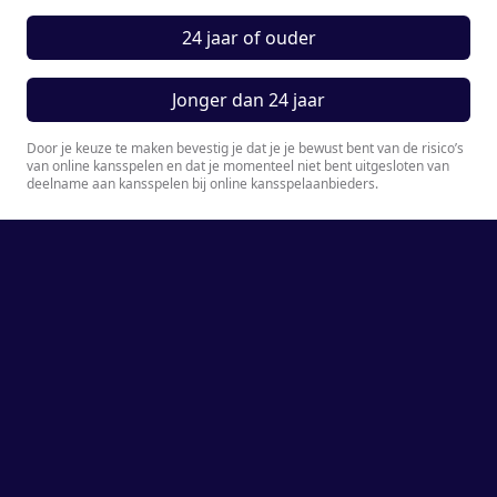
HC Visé vs Seizoens Achilles Bocholt |
speeldag 8 | Super Handball
24 jaar of ouder
717
weergaven
•
2 jaar geleden
1:39:37
KRAS/Volendam - Limburg Lions
Jonger dan 24 jaar
792
weergaven
•
2 jaar geleden
1:51:34
Door je keuze te maken bevestig je dat je je bewust bent van de risico’s
Herpertz Bevo HC H1 vs Biobest / Sasja
van online kansspelen en dat je momenteel niet bent uitgesloten van
deelname aan kansspelen bij online kansspelaanbieders.
HC H1
917
weergaven
•
2 jaar geleden
1:33:10
JD Techniek Hurry-Up - Green
Park/Handbal Aalsmeer
779
weergaven
•
2 jaar geleden
2:01:24
Herpertz Bevo HC H1 vs Sporting Pelt
H1
864
weergaven
•
2 jaar geleden