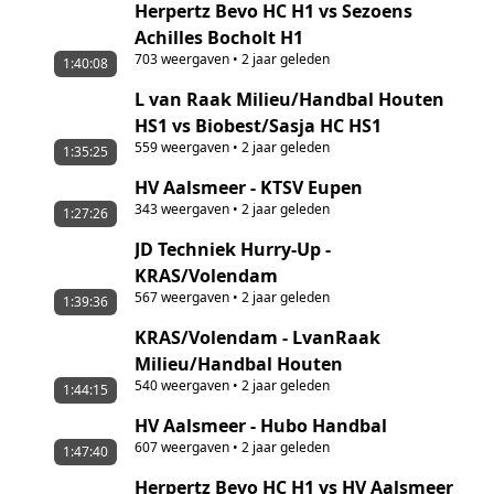
Herpertz Bevo HC H1 vs Sezoens
Achilles Bocholt H1
703
weergaven
•
2 jaar geleden
1:40:08
L van Raak Milieu/Handbal Houten
HS1 vs Biobest/Sasja HC HS1
559
weergaven
•
2 jaar geleden
1:35:25
HV Aalsmeer - KTSV Eupen
343
weergaven
•
2 jaar geleden
1:27:26
JD Techniek Hurry-Up -
KRAS/Volendam
567
weergaven
•
2 jaar geleden
1:39:36
KRAS/Volendam - LvanRaak
Milieu/Handbal Houten
540
weergaven
•
2 jaar geleden
1:44:15
HV Aalsmeer - Hubo Handbal
607
weergaven
•
2 jaar geleden
1:47:40
Herpertz Bevo HC H1 vs HV Aalsmeer