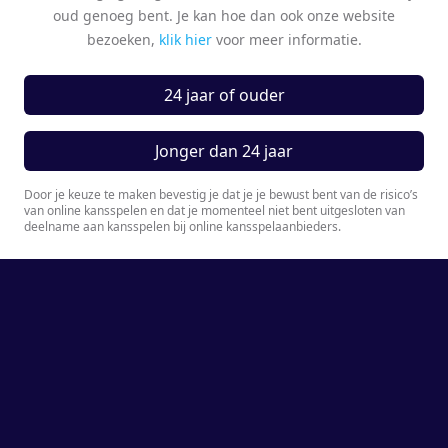
SPORTING PELT VS HUBO HANDBAL |
oud genoeg bent. Je kan hoe dan ook onze website
SUPER HANDBALL LEAGUE |
bezoeken,
klik hier
voor meer informatie.
776
weergaven
•
2 jaar geleden
SPORTBEAT
2:01:24
Herpertz Bevo HC H1 vs Sporting Pelt
24 jaar of ouder
H1
864
weergaven
•
2 jaar geleden
1:51:29
Jonger dan 24 jaar
SPORTING PELT VS HURRY UP |
Door je keuze te maken bevestig je dat je je bewust bent van de risico’s
SPEELDAG 5 SUPER HANDBALL LEAGUE
van online kansspelen en dat je momenteel niet bent uitgesloten van
948
weergaven
•
2 jaar geleden
| SPORTBEAT TV
1:42:52
deelname aan kansspelen bij online kansspelaanbieders.
LvanRaak Milieu/Handbal Houten HS1
- Sporting Pelt HS1
674
weergaven
•
2 jaar geleden
1:15:47
Sporting Pelt vs Kras Volendam |
Speeldag 3 | Superleague Handbal |
203
weergaven
•
2 jaar geleden
Sportbeat TV
1:56:20
Sporting Pelt vs Sezoens Achilles
Bocholt | Super League handbal |