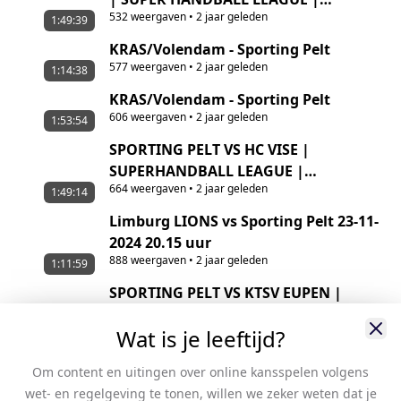
532
weergaven
•
2 jaar geleden
SPORTBEAT TV
1:49:39
KRAS/Volendam - Sporting Pelt
577
weergaven
•
2 jaar geleden
1:14:38
KRAS/Volendam - Sporting Pelt
606
weergaven
•
2 jaar geleden
1:53:54
SPORTING PELT VS HC VISE |
SUPERHANDBALL LEAGUE |
664
weergaven
•
2 jaar geleden
SPORTBEAT TV
1:49:14
Limburg LIONS vs Sporting Pelt 23-11-
2024 20.15 uur
888
weergaven
•
2 jaar geleden
1:11:59
SPORTING PELT VS KTSV EUPEN |
SUPER HANDBALL LEAGUE |
123
Wat is je leeftijd?
weergaven
•
2 jaar geleden
SPORTBEAT TV
1:41:24
HV Aalsmeer - Sporting Pelt
Om content en uitingen over online kansspelen volgens
786
weergaven
•
2 jaar geleden
1:52:14
wet- en regelgeving te tonen, willen we zeker weten dat je