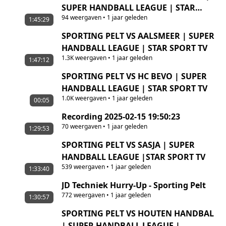
SUPER HANDBALL LEAGUE | STAR
94
weergaven
•
1 jaar geleden
SPORT TV
1:45:29
SPORTING PELT VS AALSMEER | SUPER
HANDBALL LEAGUE | STAR SPORT TV
1.3K
weergaven
•
1 jaar geleden
1:47:12
SPORTING PELT VS HC BEVO | SUPER
HANDBALL LEAGUE | STAR SPORT TV
1.0K
weergaven
•
1 jaar geleden
00:05
Recording 2025-02-15 19:50:23
70
weergaven
•
1 jaar geleden
1:29:53
SPORTING PELT VS SASJA | SUPER
HANDBALL LEAGUE |STAR SPORT TV
539
weergaven
•
1 jaar geleden
1:33:40
JD Techniek Hurry-Up - Sporting Pelt
772
weergaven
•
1 jaar geleden
1:30:57
SPORTING PELT VS HOUTEN HANDBAL
| SUPER HANDBALL LEAGUE |