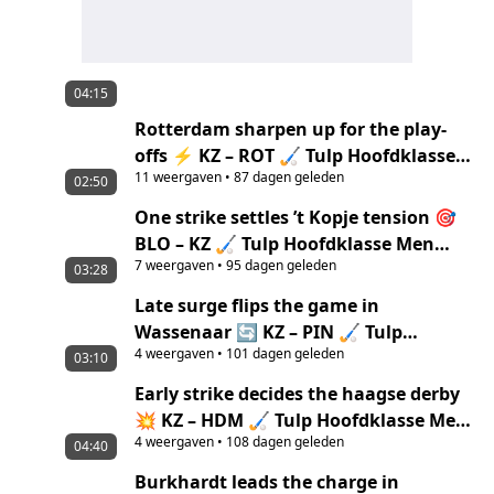
04:15
Rotterdam sharpen up for the play-
offs ⚡ KZ – ROT 🏑 Tulp Hoofdklasse
11
weergaven
•
87 dagen geleden
Men ‘25/’26 highlights
02:50
One strike settles ’t Kopje tension 🎯
BLO – KZ 🏑 Tulp Hoofdklasse Men
7
weergaven
•
95 dagen geleden
‘25/’26 Highlights
03:28
Late surge flips the game in
Wassenaar 🔄 KZ – PIN 🏑 Tulp
4
weergaven
•
101 dagen geleden
Hoofdklasse Men ‘25/’26 Highlights
03:10
Early strike decides the haagse derby
💥 KZ – HDM 🏑 Tulp Hoofdklasse Men
4
weergaven
•
108 dagen geleden
‘25/’26 highlights
04:40
Burkhardt leads the charge in