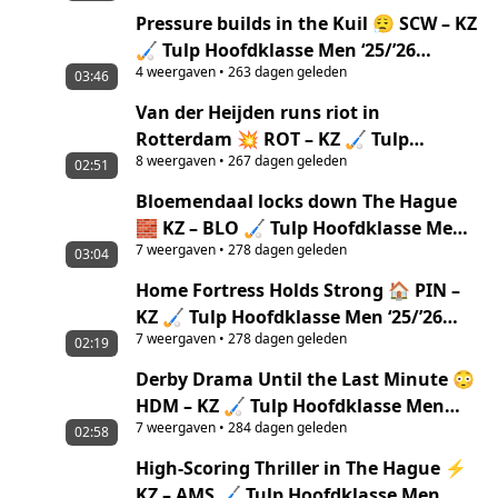
Pressure builds in the Kuil 😮‍💨 SCW – KZ
🏑 Tulp Hoofdklasse Men ‘25/’26
4
weergaven
•
263 dagen geleden
highlights
03:46
Van der Heijden runs riot in
Rotterdam 💥 ROT – KZ 🏑 Tulp
8
weergaven
•
267 dagen geleden
Hoofdklasse Men ‘25/’26 highlights
02:51
Bloemendaal locks down The Hague
🧱 KZ – BLO 🏑 Tulp Hoofdklasse Men
7
weergaven
•
278 dagen geleden
‘25/’26 highlights
03:04
Home Fortress Holds Strong 🏠 PIN –
KZ 🏑 Tulp Hoofdklasse Men ‘25/’26
7
weergaven
•
278 dagen geleden
Highlights
02:19
Derby Drama Until the Last Minute 😳
HDM – KZ 🏑 Tulp Hoofdklasse Men
7
weergaven
•
284 dagen geleden
‘25/’26 Highlights
02:58
High-Scoring Thriller in The Hague ⚡
KZ – AMS 🏑 Tulp Hoofdklasse Men