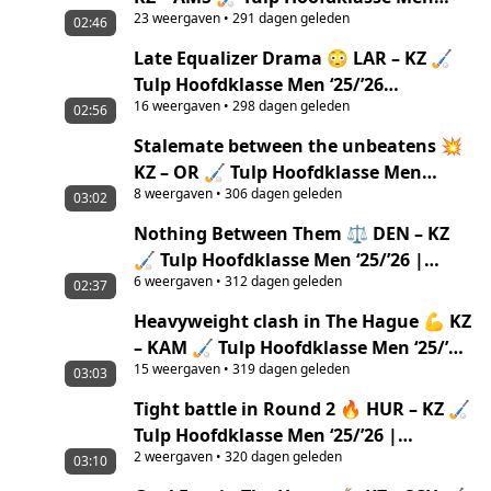
23
weergaven
•
291 dagen geleden
‘25/’26 Highlights
02:46
Late Equalizer Drama 😳 LAR – KZ 🏑
Tulp Hoofdklasse Men ‘25/’26
16
weergaven
•
298 dagen geleden
Highlights
02:56
Stalemate between the unbeatens 💥
KZ – OR 🏑 Tulp Hoofdklasse Men
8
weergaven
•
306 dagen geleden
‘25/’26 Highlights
03:02
Nothing Between Them ⚖️ DEN – KZ
🏑 Tulp Hoofdklasse Men ‘25/’26 |
6
weergaven
•
312 dagen geleden
Highlights
02:37
Heavyweight clash in The Hague 💪 KZ
– KAM 🏑 Tulp Hoofdklasse Men ‘25/’26
15
weergaven
•
319 dagen geleden
| Highlights
03:03
Tight battle in Round 2 🔥 HUR – KZ 🏑
Tulp Hoofdklasse Men ‘25/’26 |
2
weergaven
•
320 dagen geleden
Highlights
03:10