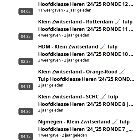
Hoofdklasse Heren ‘24/’25 RONDE 12 |
11
weergaven
•
2 jaar geleden
Samenvatting
04:02
Klein Zwitserland - Rotterdam 🏑 Tulp
Hoofdklasse Heren ‘24/’25 RONDE 11 |
4
weergaven
•
2 jaar geleden
Samenvatting
04:32
HDM - Klein Zwitserland 🏑 Tulp
Hoofdklasse Heren ‘24/’25 RONDE 10 |
3
weergaven
•
2 jaar geleden
Samenvatting
02:37
Klein Zwitserland - Oranje-Rood 🏑
Tulp Hoofdklasse Heren ‘24/’25 RONDE
2 jaar geleden
9 | Samenvatting
04:11
Klein Zwitserland - SCHC 🏑 Tulp
Hoofdklasse Heren ‘24/’25 RONDE 8 |
2 jaar geleden
Samenvatting
04:36
Nijmegen - Klein Zwitserland 🏑 Tulp
Hoofdklasse Heren ‘24_’25 RONDE 7 _
1
weergave
•
2 jaar geleden
Samenvatting.mp4
04:12