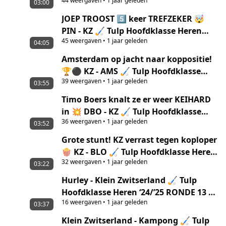
44
weergaven
•
1 jaar geleden
Hoofdklasse Heren ‘24/’25 |
03:00
Samenvatting
JOEP TROOST 5️⃣ keer TREFZEKER 🤯
PIN - KZ 🏑 Tulp Hoofdklasse Heren
45
weergaven
•
1 jaar geleden
‘24/’25 | Samenvatting
04:05
Amsterdam op jacht naar koppositie!
🏆⚫️ KZ - AMS 🏑 Tulp Hoofdklasse
39
weergaven
•
1 jaar geleden
Heren ‘24/’25 | Samenvatting
03:55
Timo Boers knalt ze er weer KEIHARD
in 💥 DBO - KZ 🏑 Tulp Hoofdklasse
36
weergaven
•
1 jaar geleden
Heren ‘24/’25 | Samenvatting
03:52
Grote stunt! KZ verrast tegen koploper
🍿 KZ - BLO 🏑 Tulp Hoofdklasse Heren
32
weergaven
•
1 jaar geleden
‘24/’25 | Samenvatting
03:22
Hurley - Klein Zwitserland 🏑 Tulp
Hoofdklasse Heren ‘24/’25 RONDE 13 |
16
weergaven
•
1 jaar geleden
Samenvatting
03:37
Klein Zwitserland - Kampong 🏑 Tulp