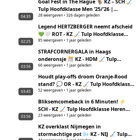
Goal Fest in The Hague 🐐 KZ – SCH 🏑
Tulp Hoofdklasse Men ‘25/’26 |
28
weergaven
•
326 dagen geleden
Highlights
04:35
Legend HERTZBERGER neemt afscheid
💚🤍 ROT - KZ 🏑 Tulp Hoofdklasse
85
weergaven
•
1 jaar geleden
Heren ‘24/’25 | Samenvatting
02:25
STRAFCORNERGALA in Haags
onderonsje 🎊 KZ - HDM 🏑 Tulp
66
weergaven
•
1 jaar geleden
Hoofdklasse Heren ‘24/’25 |
03:56
Samenvatting
Houdt play-offs droom Oranje-Rood
stand? 💭 OR - KZ 🏑 Tulp Hoofdklasse
52
weergaven
•
1 jaar geleden
Heren ‘24/’25 | Samenvatting
03:45
Bliksemcomeback in 6 Minuten! ⚡
SCH - KZ 🏑 Tulp Hoofdklasse Heren
23
weergaven
•
1 jaar geleden
‘24/’25 | Samenvatting
03:56
KZ overklast Nijmegen in
stormachtige pot 🌬️ KZ - NIJ 🏑 Tulp