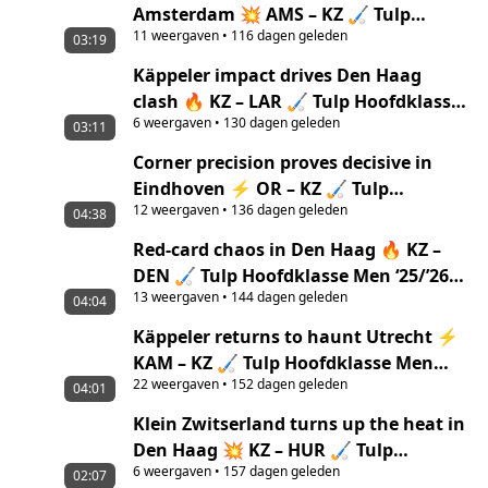
Amsterdam 💥 AMS – KZ 🏑 Tulp
11
weergaven
•
116 dagen geleden
Hoofdklasse Men ‘25/’26 highlights
03:19
Käppeler impact drives Den Haag
clash 🔥 KZ – LAR 🏑 Tulp Hoofdklasse
6
weergaven
•
130 dagen geleden
Men ‘25/’26 highlights
03:11
Corner precision proves decisive in
Eindhoven ⚡ OR – KZ 🏑 Tulp
12
weergaven
•
136 dagen geleden
Hoofdklasse Men ‘25/’26 highlights
04:38
Red-card chaos in Den Haag 🔥 KZ –
DEN 🏑 Tulp Hoofdklasse Men ‘25/’26
13
weergaven
•
144 dagen geleden
highlights
04:04
Käppeler returns to haunt Utrecht ⚡
KAM – KZ 🏑 Tulp Hoofdklasse Men
22
weergaven
•
152 dagen geleden
‘25/’26 highlights
04:01
Klein Zwitserland turns up the heat in
Den Haag 💥 KZ – HUR 🏑 Tulp
6
weergaven
•
157 dagen geleden
Hoofdklasse Men ‘25/’26 highlights
02:07