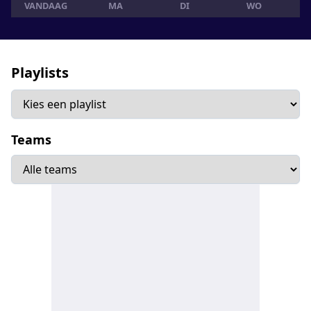
VANDAAG
MA
DI
WO
Playlists
Teams