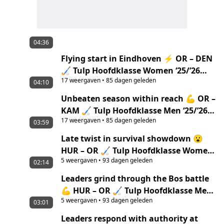
04:36
Flying start in Eindhoven ⚡ OR – DEN
🏑 Tulp Hoofdklasse Women ‘25/’26
17
weergaven
•
85 dagen geleden
highlights
04:10
Unbeaten season within reach 💪 OR –
KAM 🏑 Tulp Hoofdklasse Men ‘25/’26
17
weergaven
•
85 dagen geleden
highlights
03:59
Late twist in survival showdown 😮
HUR – OR 🏑 Tulp Hoofdklasse Women
5
weergaven
•
93 dagen geleden
‘25/’26 Highlights
02:14
Leaders grind through the Bos battle
💪 HUR – OR 🏑 Tulp Hoofdklasse Men
5
weergaven
•
93 dagen geleden
‘25/’26 Highlights
03:01
Leaders respond with authority at