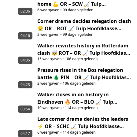
home 💪 OR – SCW 🏑 Tulp
6
weergaven
•
99 dagen geleden
Hoofdklasse Men ‘25/’26 Highlights
02:36
Corner drama decides relegation clash
😤 OR – ROT 🏑 Tulp Hoofdklasse
2
weergaven
•
99 dagen geleden
Women ‘25/’26 Highlights
04:16
Walker rewrites history in Rotterdam
clash 🤯 ROT – OR 🏑 Tulp Hoofdklasse
15
weergaven
•
106 dagen geleden
Men ‘25/’26 highlights
04:35
Pressure rises in the Bos relegation
battle 🌲 PIN – OR 🏑 Tulp Hoofdklasse
2
weergaven
•
106 dagen geleden
Women ‘25/’26 highlights
04:23
Walker closes in on history in
Eindhoven 🔥 OR – BLO 🏑 Tulp
10
weergaven
•
114 dagen geleden
Hoofdklasse Men ‘25/’26 highlights
03:54
Late corner drama denies the leaders
⚡ OR – SCHC 🏑 Tulp Hoofdklasse
6
weergaven
•
114 dagen geleden
Women ‘25/’26 highlights
04:17