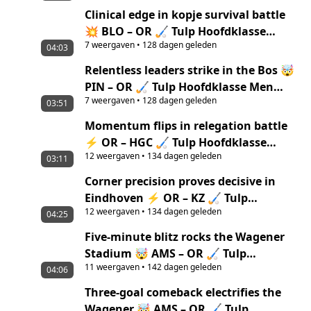
Clinical edge in kopje survival battle
💥 BLO – OR 🏑 Tulp Hoofdklasse
7
weergaven
•
128 dagen geleden
Women ‘25/’26 highlights
04:03
Relentless leaders strike in the Bos 🤯
PIN – OR 🏑 Tulp Hoofdklasse Men
7
weergaven
•
128 dagen geleden
‘25/’26 highlights
03:51
Momentum flips in relegation battle
⚡ OR – HGC 🏑 Tulp Hoofdklasse
12
weergaven
•
134 dagen geleden
Women ‘25/’26 highlights
03:11
Corner precision proves decisive in
Eindhoven ⚡ OR – KZ 🏑 Tulp
12
weergaven
•
134 dagen geleden
Hoofdklasse Men ‘25/’26 highlights
04:25
Five-minute blitz rocks the Wagener
Stadium 🤯 AMS – OR 🏑 Tulp
11
weergaven
•
142 dagen geleden
Hoofdklasse Women ‘25/’26 highlights
04:06
Three-goal comeback electrifies the
Wagener 🤯 AMS – OR 🏑 Tulp