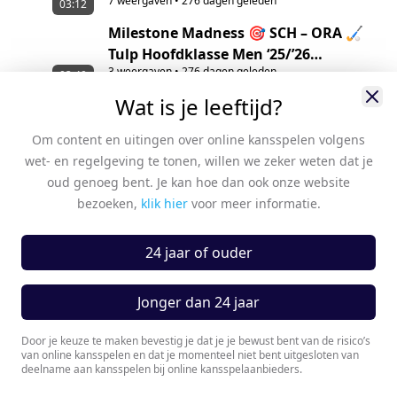
7
weergaven
•
276 dagen geleden
03:12
Milestone Madness 🎯 SCH – ORA 🏑
Tulp Hoofdklasse Men ‘25/’26
3
weergaven
•
276 dagen geleden
Highlights
03:40
Wat is je leeftijd?
Wild Finish in Eindhoven 😳 OR – PIN
🏑 Tulp Hoofdklasse Women ‘25/’26
Om content en uitingen over online kansspelen volgens
4
weergaven
•
282 dagen geleden
Highlights
02:49
wet- en regelgeving te tonen, willen we zeker weten dat je
Milestone Match Intensity 💥 OR –
oud genoeg bent. Je kan hoe dan ook onze website
ROT 🏑 Tulp Hoofdklasse Men ‘25/’26
bezoeken,
klik hier
voor meer informatie.
13
weergaven
•
282 dagen geleden
Highlights
04:01
Walker’s Hat-Trick Heroics 🔥 BLO – OR
24 jaar of ouder
🏑 Tulp Hoofdklasse Men ‘25/’26
14
weergaven
•
289 dagen geleden
Highlights
02:53
Jonger dan 24 jaar
Leaders Tested in Bilthoven ⚡ SCHC –
OR 🏑 Tulp Hoofdklasse Women ‘25/’26
Door je keuze te maken bevestig je dat je je bewust bent van de risico’s
van online kansspelen en dat je momenteel niet bent uitgesloten van
10
weergaven
•
289 dagen geleden
Highlights
02:48
deelname aan kansspelen bij online kansspelaanbieders.
Missed Chances and Shared Spoils 😮‍💨