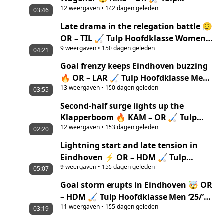
12
weergaven
•
142 dagen geleden
Hoofdklasse Men ‘25/’26 highlights
03:46
Late drama in the relegation battle 😮‍💨
OR – TIL 🏑 Tulp Hoofdklasse Women
9
weergaven
•
150 dagen geleden
‘25/’26 highlights
04:21
Goal frenzy keeps Eindhoven buzzing
🔥 OR – LAR 🏑 Tulp Hoofdklasse Men
13
weergaven
•
150 dagen geleden
‘25/’26 highlights
03:55
Second-half surge lights up the
Klapperboom 🔥 KAM – OR 🏑 Tulp
12
weergaven
•
153 dagen geleden
Hoofdklasse Women ‘25/’26 highlights
02:20
Lightning start and late tension in
Eindhoven ⚡ OR – HDM 🏑 Tulp
9
weergaven
•
155 dagen geleden
Hoofdklasse Women ‘25/’26 highlights
05:07
Goal storm erupts in Eindhoven 🤯 OR
– HDM 🏑 Tulp Hoofdklasse Men ‘25/’26
11
weergaven
•
155 dagen geleden
highlights
03:19