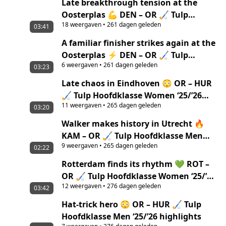
Late breakthrough tension at the
Oosterplas 💪 DEN – OR 🏑 Tulp
18
weergaven
•
261 dagen geleden
Hoofdklasse Women ‘25/’26 highlights
03:41
A familiar finisher strikes again at the
Oosterplas ⚡ DEN – OR 🏑 Tulp
6
weergaven
•
261 dagen geleden
Hoofdklasse Men ‘25/’26 highlights
03:23
Late chaos in Eindhoven 😳 OR – HUR
🏑 Tulp Hoofdklasse Women ‘25/’26
11
weergaven
•
265 dagen geleden
highlights
03:20
Walker makes history in Utrecht 🔥
KAM – OR 🏑 Tulp Hoofdklasse Men
9
weergaven
•
265 dagen geleden
‘25/’26 highlights
02:22
Rotterdam finds its rhythm 💚 ROT –
OR 🏑 Tulp Hoofdklasse Women ‘25/’26
12
weergaven
•
276 dagen geleden
highlights
03:42
Hat-trick hero 😳 OR – HUR 🏑 Tulp
Hoofdklasse Men ‘25/’26 highlights