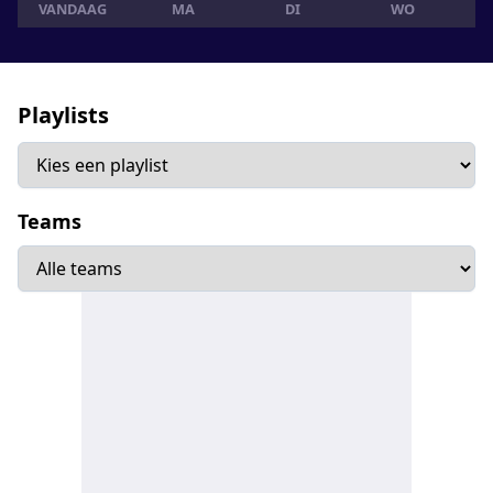
VANDAAG
MA
DI
WO
Playlists
Teams