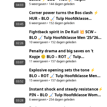
5
weergaven
•
144 dagen geleden
Hoofdklasse Men ‘25/’26 highlights
04:03
Corner power turns the Bos clash ⚡
HUR – BLO 🏑 Tulp Hoofdklasse
6
weergaven
•
152 dagen geleden
Women ‘25/’26 highlights
03:45
Fightback spirit in De Kuil 💥 SCW –
BLO 🏑 Tulp Hoofdklasse Men ‘25/’26
10
weergaven
•
152 dagen geleden
highlights
02:26
Penalty drama and big saves on ’t
Kopje 😮‍💨 BLO – ROT 🏑 Tulp
11
weergaven
•
157 dagen geleden
Hoofdklasse Women ‘25/’26 highlights
03:07
Explosive opening sets the tone ⚡
BLO – ROT 🏑 Tulp Hoofdklasse Men
15
weergaven
•
157 dagen geleden
‘25/’26 highlights
03:52
Instant shock and steady resistance⚡
PIN – BLO 🏑 Tulp Hoofdklasse Women
6
weergaven
•
254 dagen geleden
‘25/’26 highlights
03:28