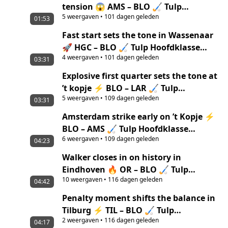
tension 😱 AMS – BLO 🏑 Tulp
5
weergaven
•
101 dagen geleden
Hoofdklasse Men ‘25/’26 Highlights
01:53
Fast start sets the tone in Wassenaar
🚀 HGC – BLO 🏑 Tulp Hoofdklasse
4
weergaven
•
101 dagen geleden
Women ‘25/’26 Highlights
03:31
Explosive first quarter sets the tone at
’t kopje ⚡ BLO – LAR 🏑 Tulp
5
weergaven
•
109 dagen geleden
Hoofdklasse Men ‘25/’26 highlights
03:31
Amsterdam strike early on ’t Kopje ⚡
BLO – AMS 🏑 Tulp Hoofdklasse
6
weergaven
•
109 dagen geleden
Women ‘25/’26 highlights
04:23
Walker closes in on history in
Eindhoven 🔥 OR – BLO 🏑 Tulp
10
weergaven
•
116 dagen geleden
Hoofdklasse Men ‘25/’26 highlights
04:42
Penalty moment shifts the balance in
Tilburg ⚡ TIL – BLO 🏑 Tulp
2
weergaven
•
116 dagen geleden
Hoofdklasse Women ‘25/’26 highlights
04:17