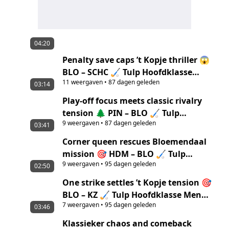
04:20
Penalty save caps ’t Kopje thriller 😱
BLO – SCHC 🏑 Tulp Hoofdklasse
11
weergaven
•
87 dagen geleden
Women ‘25/’26 highlights
03:14
Play-off focus meets classic rivalry
tension 🌲 PIN – BLO 🏑 Tulp
9
weergaven
•
87 dagen geleden
Hoofdklasse Men ‘25/’26 highlights
03:41
Corner queen rescues Bloemendaal
mission 🎯 HDM – BLO 🏑 Tulp
9
weergaven
•
95 dagen geleden
Hoofdklasse Women ‘25/’26 Highlights
02:50
One strike settles ’t Kopje tension 🎯
BLO – KZ 🏑 Tulp Hoofdklasse Men
7
weergaven
•
95 dagen geleden
‘25/’26 Highlights
03:46
Klassieker chaos and comeback