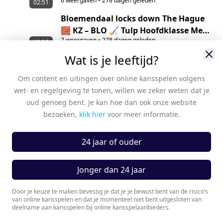
6
weergaven
•
278 dagen geleden
highlights
02:51
Bloemendaal locks down The Hague
🧱 KZ – BLO 🏑 Tulp Hoofdklasse Men
7
weergaven
•
278 dagen geleden
‘25/’26 highlights
03:26
Wat is je leeftijd?
Classic Chaos in the 96th Edition 😮
BLO – AMS 🏑 Tulp Hoofdklasse Men
Om content en uitingen over online kansspelen volgens
6
weergaven
•
278 dagen geleden
‘25/’26 Highlights
02:56
wet- en regelgeving te tonen, willen we zeker weten dat je
Bosderby Brilliance 🔥 AMS – BLO 🏑
oud genoeg bent. Je kan hoe dan ook onze website
Tulp Hoofdklasse Women ‘25/’26
bezoeken,
klik hier
voor meer informatie.
12
weergaven
•
284 dagen geleden
Highlights
03:56
Historic Upset in ’t Gooi 😱 LAR – BLO
24 jaar of ouder
🏑 Tulp Hoofdklasse Men ‘25/’26
18
weergaven
•
284 dagen geleden
Highlights
04:01
Jonger dan 24 jaar
Walker’s Hat-Trick Heroics 🔥 BLO – OR
🏑 Tulp Hoofdklasse Men ‘25/’26
Door je keuze te maken bevestig je dat je je bewust bent van de risico’s
van online kansspelen en dat je momenteel niet bent uitgesloten van
14
weergaven
•
292 dagen geleden
Highlights
02:16
deelname aan kansspelen bij online kansspelaanbieders.
Relief at ’t Kopje 😮‍💨 BLO – TIL 🏑 Tulp