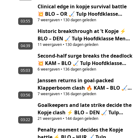
Clinical edge in kopje survival battle
💥 BLO – OR 🏑 Tulp Hoofdklasse
7
weergaven
•
130 dagen geleden
Women ‘25/’26 highlights
03:55
Historic breakthrough at ’t Kopje ⚡
BLO – DEN 🏑 Tulp Hoofdklasse Men
11
weergaven
•
130 dagen geleden
‘25/’26 highlights
04:39
Second-half surge breaks the deadlock
💥 KAM – BLO 🏑 Tulp Hoofdklasse
6
weergaven
•
136 dagen geleden
Women ‘25/’26 highlights
05:03
Janssen returns in goal-packed
Klapperboom clash 🔥 KAM – BLO 🏑
7
weergaven
•
136 dagen geleden
Tulp Hoofdklasse Men ‘25/’26
03:56
highlights
Goalkeepers and late strike decide the
Kopje clash ⚡ BLO – DEN 🏑 Tulp
21
weergaven
•
144 dagen geleden
Hoofdklasse Women ‘25/’26 highlights
03:22
Penalty moment decides the Kopje
battle ⚡ BLO – HUR 🏑 Tulp