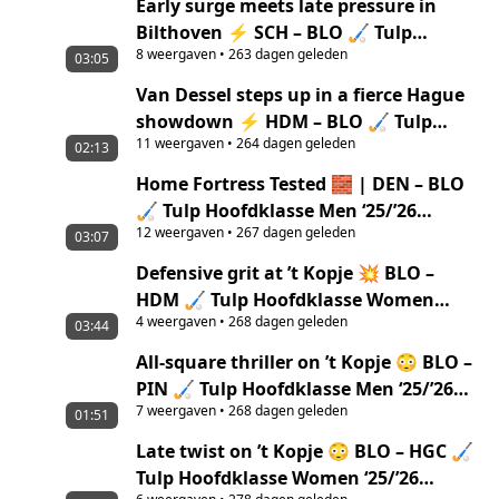
Early surge meets late pressure in
Bilthoven ⚡ SCH – BLO 🏑 Tulp
8
weergaven
•
263 dagen geleden
Hoofdklasse Women ‘25/’26 highlights
03:05
Van Dessel steps up in a fierce Hague
showdown ⚡ HDM – BLO 🏑 Tulp
11
weergaven
•
264 dagen geleden
Hoofdklasse Men ‘25/’26 highlights
02:13
Home Fortress Tested 🧱 | DEN – BLO
🏑 Tulp Hoofdklasse Men ‘25/’26
12
weergaven
•
267 dagen geleden
Highlights
03:07
Defensive grit at ’t Kopje 💥 BLO –
HDM 🏑 Tulp Hoofdklasse Women
4
weergaven
•
268 dagen geleden
‘25/’26 highlights
03:44
All-square thriller on ’t Kopje 😳 BLO –
PIN 🏑 Tulp Hoofdklasse Men ‘25/’26
7
weergaven
•
268 dagen geleden
highlights
01:51
Late twist on ’t Kopje 😳 BLO – HGC 🏑
Tulp Hoofdklasse Women ‘25/’26