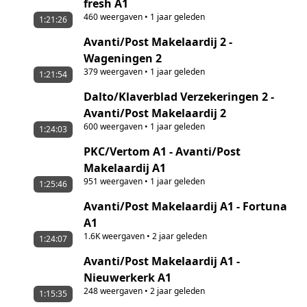
fresh A1
460
weergaven
•
1 jaar geleden
1:21:26
Avanti/Post Makelaardij 2 -
Wageningen 2
379
weergaven
•
1 jaar geleden
1:21:54
Dalto/Klaverblad Verzekeringen 2 -
Avanti/Post Makelaardij 2
600
weergaven
•
1 jaar geleden
1:24:03
PKC/Vertom A1 - Avanti/Post
Makelaardij A1
951
weergaven
•
1 jaar geleden
1:25:46
Avanti/Post Makelaardij A1 - Fortuna
A1
1.6K
weergaven
•
2 jaar geleden
1:24:07
Avanti/Post Makelaardij A1 -
Nieuwerkerk A1
248
weergaven
•
2 jaar geleden
1:15:35