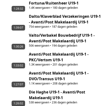
Fortuna/Ruitenheer U19-1
1.4K
weergaven
•
180 dagen geleden
1:28:32
Dalto/Klaverblad Verzekeringen U19-1
- Avanti/Post Makelaardij U19-1
754
weergaven
•
187 dagen geleden
1:39:07
Valto/Verbakel Bouwbedrijf U19-1 -
Avanti/Post Makelaardij U19-1
506
weergaven
•
194 dagen geleden
1:30:26
Avanti/Post Makelaardij U19-1 -
PKC/Vertom U19-1
1.3K
weergaven
•
201 dagen geleden
1:33:02
Avanti/Post Makelaardij U19-1 -
DVO/Transus U19-1
1.1K
weergaven
•
208 dagen geleden
1:27:07
Die Haghe U19-1 - Avanti/Post
Makelaardij U19-1
538
weergaven
•
236 dagen geleden
1:26:02