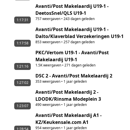
Avanti/Post Makelaardij U19-1 -
DeetosSnel/QLS U19-1
757
weergaven
•
243 dagen geleden
1:17:31
Avanti/Post Makelaardij U19-1 -
Dalto/Klaverblad Verzekeringen U19-1
853
weergaven
•
257 dagen geleden
1:17:58
PKC/Vertom U19-1 - Avanti/Post
Makelaardij U19-1
1.5K
weergaven
•
271 dagen geleden
1:21:16
DSC 2 - Avanti/Post Makelaardij 2
353
weergaven
•
1 jaar geleden
1:27:02
Avanti/Post Makelaardij 2 -
LDODK/Rinsma Modeplein 3
490
weergaven
•
1 jaar geleden
1:23:07
Avanti/Post Makelaardij A1 -
KZ/Keukensale.com A1
954
weergaven
•
1 jaar geleden
1:28:54