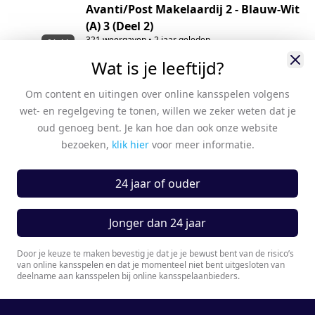
Avanti/Post Makelaardij 2 - Blauw-Wit
(A) 3 (Deel 2)
321
weergaven
•
2 jaar geleden
01:44
Wat is je leeftijd?
Avanti/Post Makelaardij 2 - Blauw-Wit
(A) 3 (Deel 1)
Om content en uitingen over online kansspelen volgens
50
weergaven
•
2 jaar geleden
1:56:40
wet- en regelgeving te tonen, willen we zeker weten dat je
Die Haghe A1 - Avanti/Post
oud genoeg bent. Je kan hoe dan ook onze website
Makelaardij A1
bezoeken,
klik hier
voor meer informatie.
694
weergaven
•
2 jaar geleden
1:12:53
KZ/Keukensale.com A1 - Avanti/Post
24 jaar of ouder
Makelaardij A1
360
weergaven
•
2 jaar geleden
1:25:59
Jonger dan 24 jaar
Avanti/Post Makelaardij 2 - GG/RMcD
Huis Emma 2
Door je keuze te maken bevestig je dat je je bewust bent van de risico’s
van online kansspelen en dat je momenteel niet bent uitgesloten van
332
weergaven
•
2 jaar geleden
1:25:39
deelname aan kansspelen bij online kansspelaanbieders.
TOP/IAA fresh 2 - Avanti/Post
Makelaardij 2