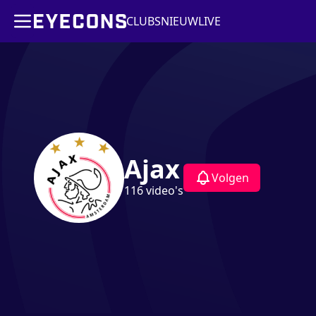
CLUBS
NIEUW
LIVE
Ajax
Volgen
116
video's