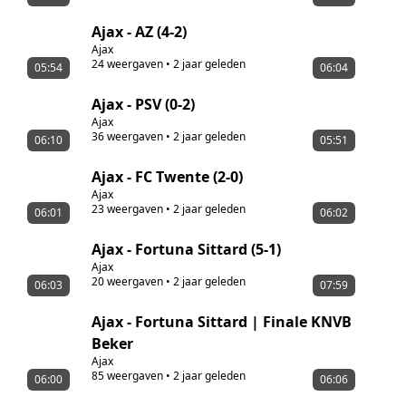
Ajax - AZ (4-2)
Ajax
24
weergaven
•
2 jaar geleden
05:54
06:04
Ajax - PSV (0-2)
Ajax
36
weergaven
•
2 jaar geleden
06:10
05:51
Ajax - FC Twente (2-0)
Ajax
23
weergaven
•
2 jaar geleden
06:01
06:02
Ajax - Fortuna Sittard (5-1)
Ajax
20
weergaven
•
2 jaar geleden
06:03
07:59
Ajax - Fortuna Sittard | Finale KNVB
Beker
Ajax
85
weergaven
•
2 jaar geleden
06:00
06:06