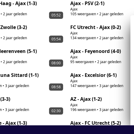
aag - Ajax (1-3)
Ajax - PSV (2-1)
Ajax
•
2 jaar geleden
105
weergaven
•
2 jaar geleden
05:52
 Zwolle (3-2)
FC Utrecht - Ajax (0-2)
Ajax
•
2 jaar geleden
134
weergaven
•
2 jaar geleden
05:54
Heerenveen (5-1)
Ajax - Feyenoord (4-0)
Ajax
•
2 jaar geleden
95
weergaven
•
2 jaar geleden
08:00
tuna Sittard (1-1)
Ajax - Excelsior (6-1)
Ajax
n
•
3 jaar geleden
147
weergaven
•
3 jaar geleden
08:58
(3-3)
AZ - Ajax (1-2)
Ajax
n
•
3 jaar geleden
196
weergaven
•
3 jaar geleden
02:30
 - Ajax (1-3)
Ajax - FC Utrecht (5-2)
Ajax
n
•
3 jaar geleden
274
weergaven
•
3 jaar geleden