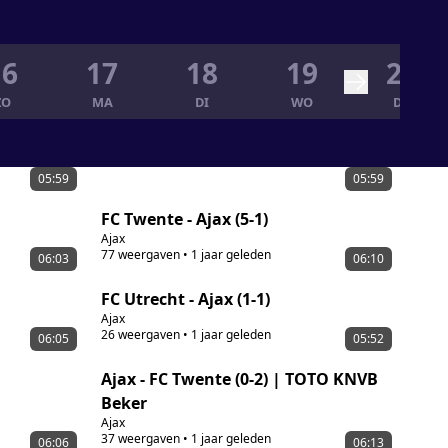
16
17
18
19
20
ZO
MA
DI
WO
DO
05:59
05:59
FC Twente - Ajax (5-1)
Ajax
77
weergaven
•
1 jaar geleden
06:03
06:10
FC Utrecht - Ajax (1-1)
Ajax
26
weergaven
•
1 jaar geleden
06:05
05:52
Ajax - FC Twente (0-2) | TOTO KNVB
Beker
Ajax
37
weergaven
•
1 jaar geleden
06:06
06:13