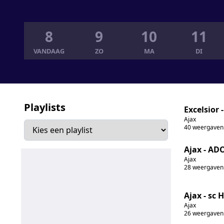
8
9
10
11
VANDAAG
ZO
MA
DI
Playlists
Excelsior -
Ajax
40
weergaven
Ajax - AD
Ajax
28
weergaven
Ajax - sc 
Ajax
26
weergaven