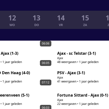
12
13
14
15
WO
DO
VR
ZA
06:06
 Ajax (1-3)
Ajax - sc Telstar (3-1)
Ajax
•
1 jaar geleden
48
weergaven
•
1 jaar geleden
06:05
O Den Haag (4-0)
PSV - Ajax (3-1)
Ajax
•
1 jaar geleden
41
weergaven
•
1 jaar geleden
07:12
Heerenveen (5-1)
Fortuna Sittard - Ajax (0-1)
Ajax
•
1 jaar geleden
22
weergaven
•
1 jaar geleden
06:03