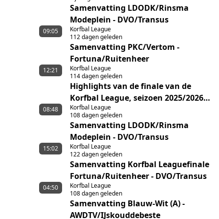
Samenvatting LDODK/Rinsma
Modeplein - DVO/Transus
Korfbal League
09:05
112 dagen geleden
Samenvatting PKC/Vertom -
Fortuna/Ruitenheer
Korfbal League
12:21
114 dagen geleden
Highlights van de finale van de
Korfbal League, seizoen 2025/2026,
Korfbal League
tussen Fortuna/Ruitenheer en
08:48
108 dagen geleden
DVO/Transus
Samenvatting LDODK/Rinsma
Modeplein - DVO/Transus
Korfbal League
15:02
122 dagen geleden
Samenvatting Korfbal Leaguefinale
Fortuna/Ruitenheer - DVO/Transus
Korfbal League
04:50
108 dagen geleden
Samenvatting Blauw-Wit (A) -
AWDTV/IJskouddebeste