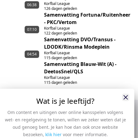
Korfbal League
06:38
126 dagen geleden
Samenvatting Fortuna/Ruitenheer
- PKC/Vertom
Korfbal League
07:10
122 dagen geleden
Samenvatting DVO/Transus -
LDODK/Rinsma Modeplein
Korfbal League
04:54
115 dagen geleden
Samenvatting Blauw-Wit (A) -
DeetosSnel/QLS
Korfbal League
115 dagen geleden
Wat is je leeftijd?
Om content en uitingen over online kansspelen volgens
wet- en regelgeving te tonen, willen we zeker weten dat je
oud genoeg bent. Je kan hoe dan ook onze website
bezoeken,
klik hier
voor meer informatie.