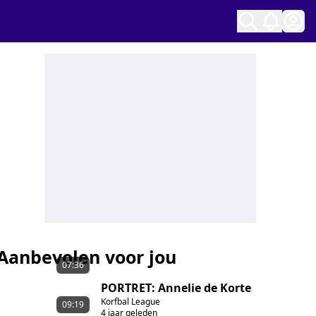
Ope
Aanbevolen voor jou
07:36
PORTRET: Annelie de Korte
Korfbal League
09:19
4 jaar geleden