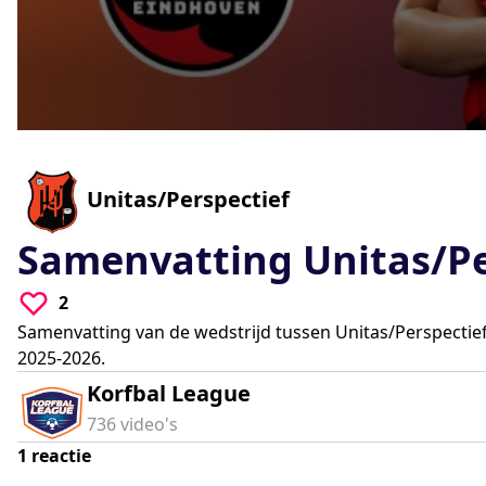
0
seconds
of
0
-
Unitas/Perspectief
seconds
Volume
90%
Samenvatting Unitas/Pe
2
Samenvatting van de wedstrijd tussen Unitas/Perspectief
2025-2026.
Korfbal League
736
video's
1
reactie